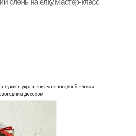
ий олень на елку.Мастер-класс
т служить украшением новогодней ёлочки,
овогодним декором.