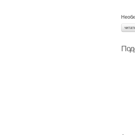
Необх
читат
Поде