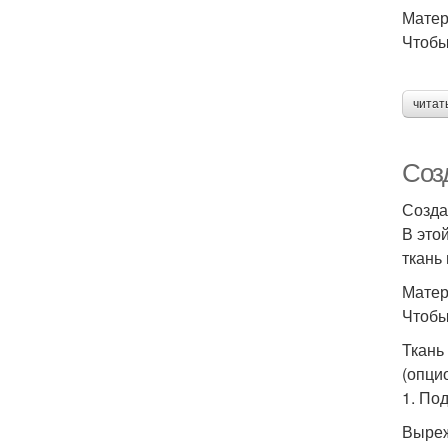
Матер
Чтобы
читат
Соз
Созда
В это
ткань
Матер
Чтобы
Ткань
(опци
1. По
Выреж