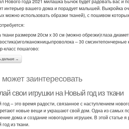
л Нового года 2021 милашка Бычок будет радовать вас и п
ит интерьер вашего дома и порадует малышей. Выкройка очен
ых можно использовать образки тканей), с пошивом котор
отребуется:
а ткани размером 20см х 30 см (можно обрезки)глаза диамет
хвостика)иголканожницыпроволока – 30 смсинтепончерные к
р-класс пошагово:
ь дальше →
 может заинтересовать
лай свои игрушки на Новый год из ткани
 год – это время радости, связанное с наступлением новог
ретают новые вещи и украшают свой дом. Одна из самых по
ение дома и создание новогодних игрушек. В этой статье я 
 год из ткани.