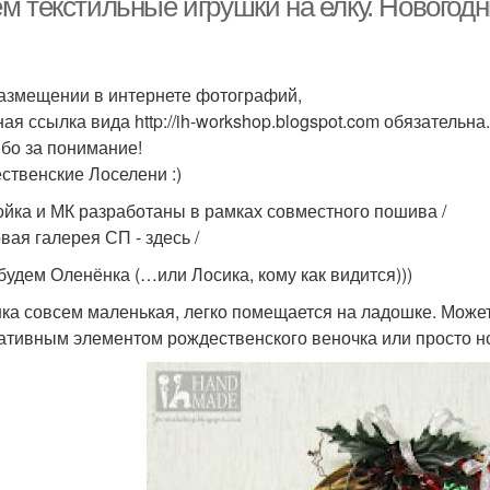
м текстильные игрушки на елку. Новогодн
азмещении в интернете фотографий,
ая ссылка вида http://ih-workshop.blogspot.com обязательна.
бо за понимание!
ственские Лоселени :)
ойка и МК разработаны в рамках совместного пошива /
вая галерея СП - здесь /
будем Оленёнка (…или Лосика, кому как видится)))
ка совсем маленькая, легко помещается на ладошке. Може
ативным элементом рождественского веночка или просто н