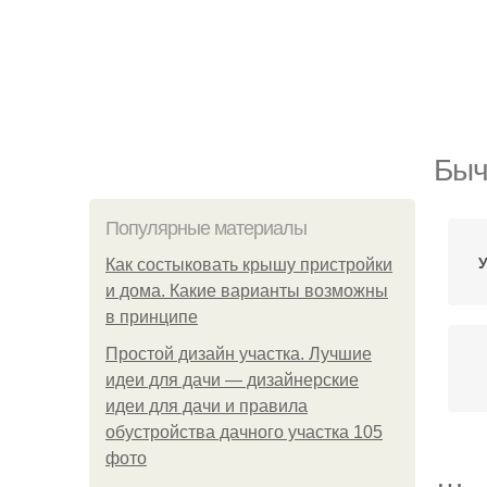
Быч
Популярные материалы
У
Как состыковать крышу пристройки
и дома. Какие варианты возможны
в принципе
Простой дизайн участка. Лучшие
идеи для дачи — дизайнерские
идеи для дачи и правила
обустройства дачного участка 105
фото