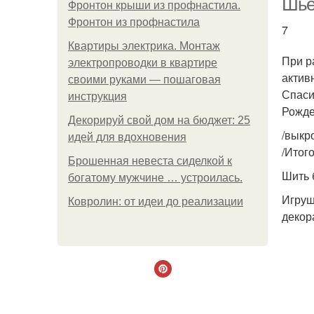
Шье
Фронтон крыши из профнастила.
Фронтон из профнастила
7
Квартиры электрика. Монтаж
При р
электропроводки в квартире
активн
своими руками — пошаговая
Спаси
инструкция
Рожде
Декорируй свой дом на бюджет: 25
/выкр
идей для вдохновения
/Итого
Брошенная невеста сиделкой к
Шить 
богатому мужчине … устроилась.
Игруш
Ковролин: от идеи до реализации
декор