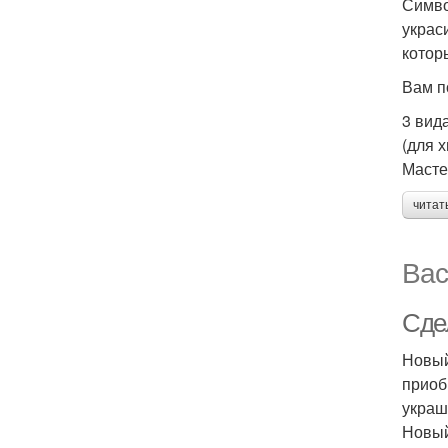
Симво
украс
котор
Вам п
3 вид
(для 
Масте
читат
Вас
Сде
Новый
приоб
украш
Новый