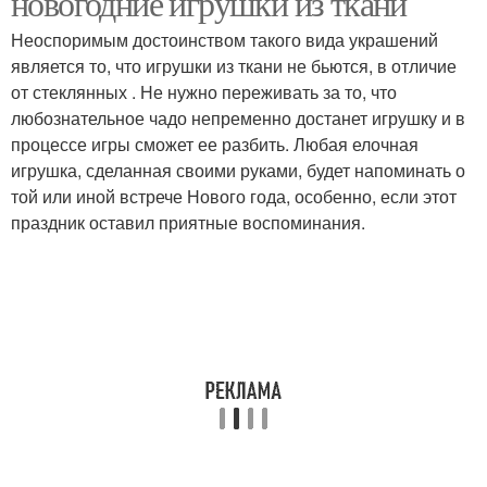
новогодние игрушки из ткани
Неоспоримым достоинством такого вида украшений
является то, что игрушки из ткани не бьются, в отличие
от стеклянных . Не нужно переживать за то, что
Елочная игрушка
Елочные игрушки
любознательное чадо непременно достанет игрушку и в
процессе игры сможет ее разбить. Любая елочная
игрушка, сделанная своими руками, будет напоминать о
той или иной встрече Нового года, особенно, если этот
Игрушки из лоскутков
Игрушки из фетра
праздник оставил приятные воспоминания.
Руками/новогодняя
Игрушка в детский сад
игрушка
Игрушки из бисера
Игрушка на елку