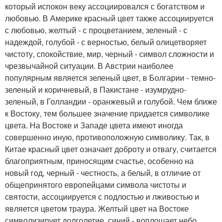
который испокон веку ассоциировался с богатством и
любовью. В Америке красный цвет также ассоциируется
с любовью, желтый - с процветанием, зеленый - с
надеждой, голубой - с верностью, белый олицетворяет
чистоту, спокойствие, мир, черный - символ сложности и
чрезвычайной ситуации. В Австрии наиболее
популярным является зеленый цвет, в Болгарии - темно-
зеленый и коричневый, в Пакистане - изумрудно-
зеленый, в Голландии - оранжевый и голубой. Чем ближе
к Востоку, тем большее значение придается символике
цвета. На Востоке и Западе цвета имеют иногда
совершенно иную, противоположную символику. Так, в
Китае красный цвет означает доброту и отвагу, считается
благоприятным, приносящим счастье, особенно на
новый год, черный - честность, а белый, в отличие от
общепринятого европейцами символа чистоты и
святости, ассоциируется с подлостью и лживостью и
является цветом траура. Желтый цвет на Востоке
символизирует долголетие, синий - воплощает небо,