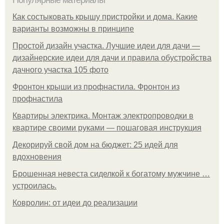
Популярные материалы
Как состыковать крышу пристройки и дома. Какие
варианты возможны в принципе
Простой дизайн участка. Лучшие идеи для дачи —
дизайнерские идеи для дачи и правила обустройства
дачного участка 105 фото
Фронтон крыши из профнастила. Фронтон из
профнастила
Квартиры электрика. Монтаж электропроводки в
квартире своими руками — пошаговая инструкция
Декорируй свой дом на бюджет: 25 идей для
вдохновения
Брошенная невеста сиделкой к богатому мужчине …
устроилась.
Ковролин: от идеи до реализации