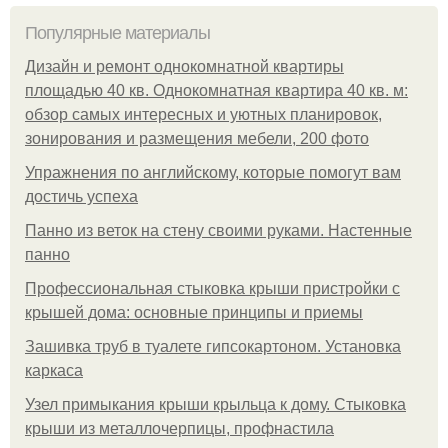
Популярные материалы
Дизайн и ремонт однокомнатной квартиры
площадью 40 кв. Однокомнатная квартира 40 кв. м:
обзор самых интересных и уютных планировок,
зонирования и размещения мебели, 200 фото
Упражнения по английскому, которые помогут вам
достичь успеха
Панно из веток на стену своими руками. Настенные
панно
Профессиональная стыковка крыши пристройки с
крышей дома: основные принципы и приемы
Зашивка труб в туалете гипсокартоном. Установка
каркаса
Узел примыкания крыши крыльца к дому. Стыковка
крыши из металлочерпицы, профнастила