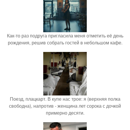
Как-то раз подруга пригласила меня отметить её день
рождения, решив собрать гостей в небольшом кафе.
Поезд, плацкарт. В купе нас трое: я (верхняя полка
свободна), напротив - женщина лет сорока с дочкой
примерно десяти.