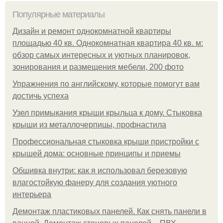
Популярные материалы
Дизайн и ремонт однокомнатной квартиры
площадью 40 кв. Однокомнатная квартира 40 кв. м:
обзор самых интересных и уютных планировок,
зонирования и размещения мебели, 200 фото
Упражнения по английскому, которые помогут вам
достичь успеха
Узел примыкания крыши крыльца к дому. Стыковка
крыши из металлочерпицы, профнастила
Профессиональная стыковка крыши пристройки с
крышей дома: основные принципы и приемы
Обшивка внутри: как я использовал березовую
влагостойкую фанеру для создания уютного
интерьера
Демонтаж пластиковых панелей. Как снять панели в