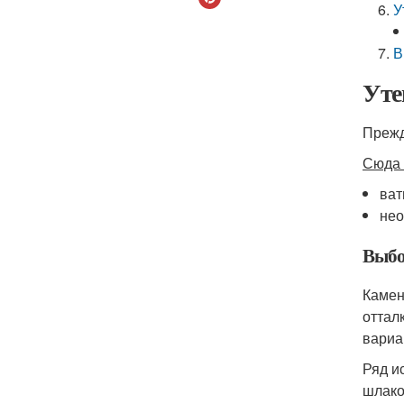
У
В
Уте
Прежд
Сюда 
ват
нео
Выбо
Камен
оттал
вариа
Ряд и
шлако