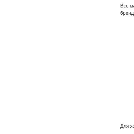
Все м
бренд
Для х