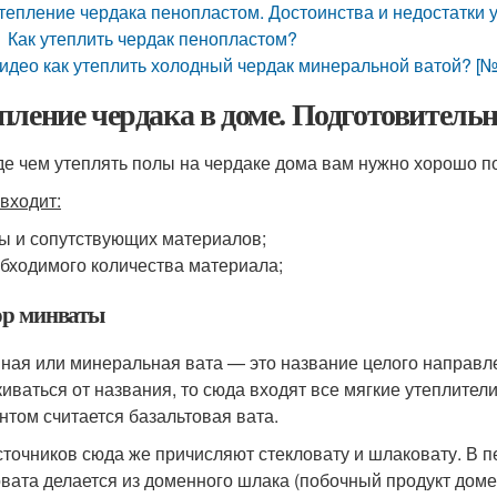
тепление чердака пенопластом. Достоинства и недостатки
Как утеплить чердак пенопластом?
идео как утеплить холодный чердак минеральной ватой? [№
пление чердака в доме. Подготовительн
е чем утеплять полы на чердаке дома вам нужно хорошо по
входит:
ы и сопутствующих материалов;
бходимого количества материала;
р минваты
ная или минеральная вата — это название целого направле
киваться от названия, то сюда входят все мягкие утеплите
нтом считается базальтовая вата.
сточников сюда же причисляют стекловату и шлаковату. В пе
вата делается из доменного шлака (побочный продукт доме