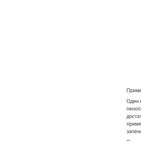
Приме
Один 
пеноп
доста
приме
запен