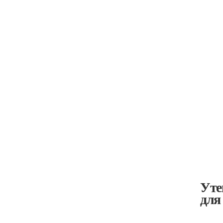
Уте
для