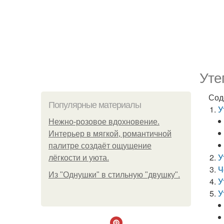
Уте
Сод
Популярные материалы
У
Нежно-розовое вдохновение.
Интерьер в мягкой, романтичной
палитре создаёт ощущение
У
лёгкости и уюта.
Ч
Из "Однушки" в стильную "двушку".
У
У