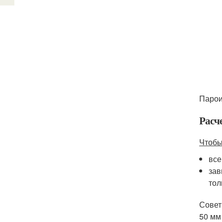
Парои
Расч
Чтобы
все
зав
тол
Совет
50 мм