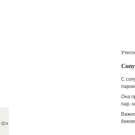
Утепл
Сопу
С соп
парои
Она п
пар, н
Важно
⇦
боком