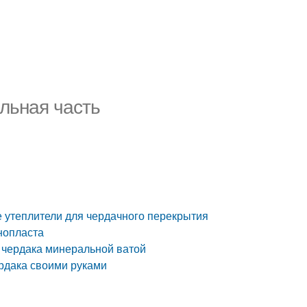
льная часть
 утеплители для чердачного перекрытия
нопласта
 чердака минеральной ватой
рдака своими руками