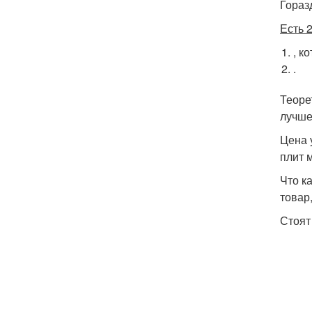
Гораз
Есть 2
, к
.
Теоре
лучше
Цена 
плит 
Что к
товар,
Стоят