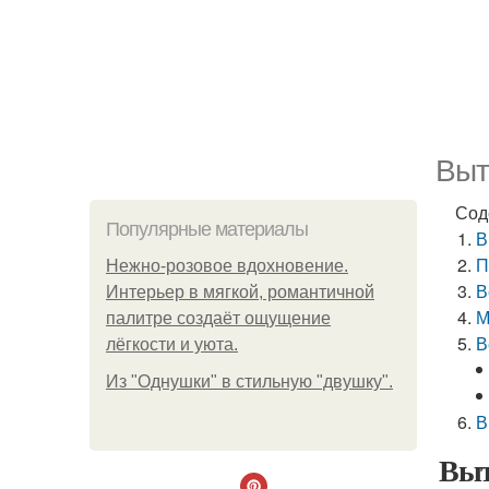
Выт
Сод
Популярные материалы
В
П
Нежно-розовое вдохновение.
В
Интерьер в мягкой, романтичной
М
палитре создаёт ощущение
В
лёгкости и уюта.
Из "Однушки" в стильную "двушку".
В
Выт