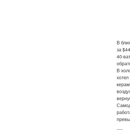
В бли
за $4
40-ва
обрат
В хол
хотел
керам
возду
верну
Самод
работ
превы