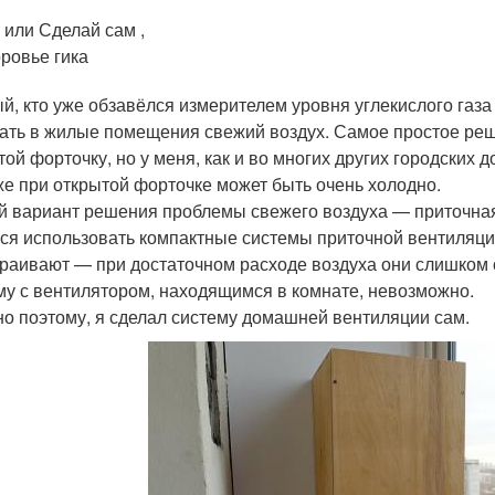
 или Сделай сам ,
ровье гика
й, кто уже обзавёлся измерителем уровня углекислого газа
ать в жилые помещения свежий воздух. Самое простое ре
той форточку, но у меня, как и во многих других городских д
же при открытой форточке может быть очень холодно.
й вариант решения проблемы свежего воздуха — приточная
ся использовать компактные системы приточной вентиляции Ti
траивают — при достаточном расходе воздуха они слишком с
му с вентилятором, находящимся в комнате, невозможно.
о поэтому, я сделал систему домашней вентиляции сам.