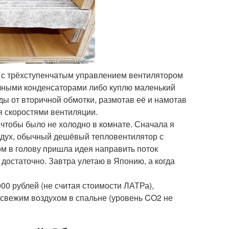
2 с трёхступенчатым управлением вентилятором
чными конденсаторами либо куплю маленький
ы от вторичной обмотки, размотав её и намотав
я скоростями вентиляции.
 чтобы было не холодно в комнате. Сначала я
воздух, обычный дешёвый тепловентилятор с
ом в голову пришла идея направить поток
 достаточно. Завтра улетаю в Японию, а когда
00 рублей (не считая стоимости ЛАТРа),
 свежим воздухом в спальне (уровень CO2 не