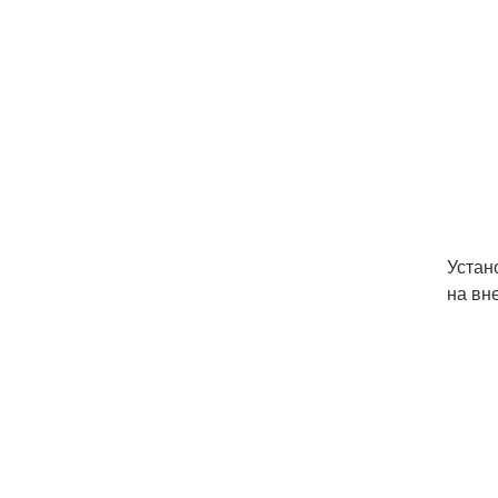
Устан
на вн