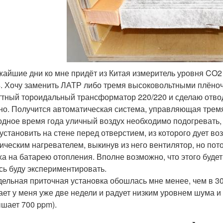
жайшие дни ко мне придёт из Китая измеритель уровня CO
4. Хочу заменить ЛАТР либо тремя высоковольтными плёно
ттный тороидальный трансформатор 220/220 и сделаю отвод
но. Получится автоматическая система, управляющая трем
одное время года уличный воздух необходимо подогревать,
 установить на стене перед отверстием, из которого дует 
ическим нагревателем, выкинув из него вентилятор, но пот
ха на батарею отопления. Вполне возможно, что этого будет
сь буду экспериментировать.
ельная приточная установка обошлась мне менее, чем в 30
ает у меня уже две недели и радует низким уровнем шума и
шает 700 ppm).