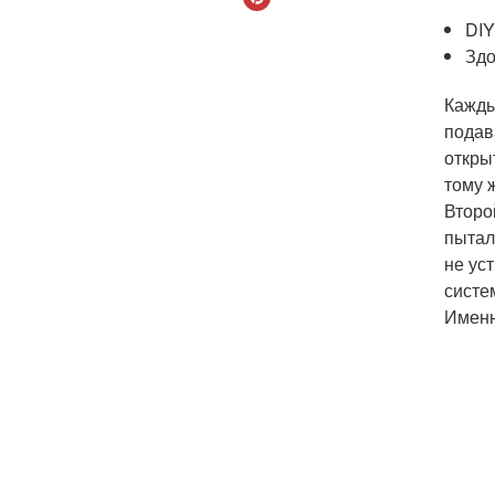
DIY
Здо
Кажды
подав
откры
тому 
Второ
пытал
не ус
систе
Именн