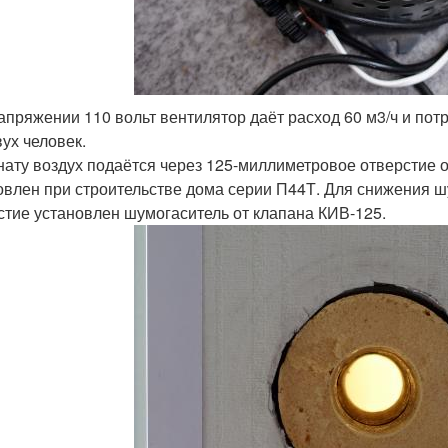
апряжении 110 вольт вентилятор даёт расход 60 м3/ч и потр
вух человек.
нату воздух подаётся через 125-миллиметровое отверстие 
овлен при строительстве дома серии П44Т. Для снижения шу
стие установлен шумогаситель от клапана КИВ-125.