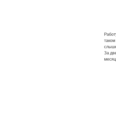
Работ
таком
слыше
За дв
месяц