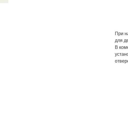
При н
для д
В ком
устан
отвер