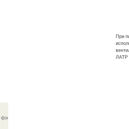
При п
испол
венти
ЛАТР 
⇦