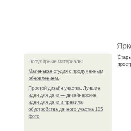
Ярк
Стары
Популярные материалы
прост
Маленькая студия с продуманным
обновлением.
Простой дизайн участка. Лучшие
идеи для дачи — дизайнерские
идеи для дачи и правила
обустройства дачного участка 105
фото