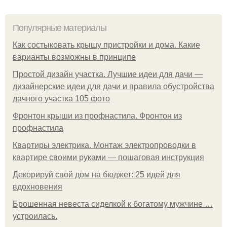
Популярные материалы
Как состыковать крышу пристройки и дома. Какие
варианты возможны в принципе
Простой дизайн участка. Лучшие идеи для дачи —
дизайнерские идеи для дачи и правила обустройства
дачного участка 105 фото
Фронтон крыши из профнастила. Фронтон из
профнастила
Квартиры электрика. Монтаж электропроводки в
квартире своими руками — пошаговая инструкция
Декорируй свой дом на бюджет: 25 идей для
вдохновения
Брошенная невеста сиделкой к богатому мужчине …
устроилась.