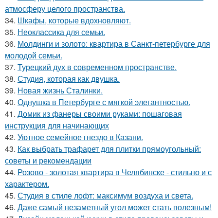
атмосферу целого пространства.
34.
Шкафы, которые вдохновляют.
35.
Неоклассика для семьи.
36.
Молдинги и золото: квартира в Санкт-петербурге для
молодой семьи.
37.
Турецкий дух в современном пространстве.
38.
Студия, которая как двушка.
39.
Новая жизнь Сталинки.
40.
Однушка в Петербурге с мягкой элегантностью.
41.
Домик из фанеры своими руками: пошаговая
инструкция для начинающих
42.
Уютное семейное гнездо в Казани.
43.
Как выбрать трафарет для плитки прямоугольный:
советы и рекомендации
44.
Розово - золотая квартира в Челябинске - стильно и с
характером.
45.
Студия в стиле лофт: максимум воздуха и света.
46.
Даже самый незаметный угол может стать полезным!