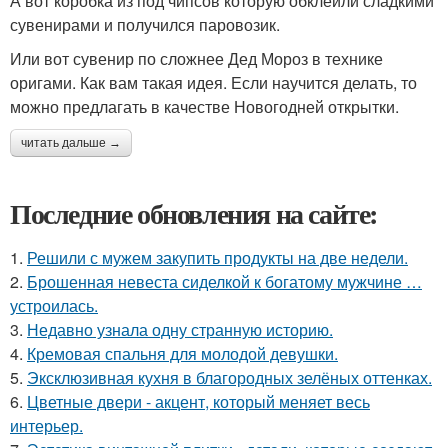
А вот коробка из под чипсов которую обклеили сладкими
сувенирами и получился паровозик.
Или вот сувенир по сложнее Дед Мороз в технике
оригами. Как вам такая идея. Если научится делать, то
можно предлагать в качестве Новогодней открытки.
читать дальше →
Последние обновления на сайте:
1.
Решили с мужем закупить продукты на две недели.
2.
Брошенная невеста сиделкой к богатому мужчине …
устроилась.
3.
Недавно узнала одну странную историю.
4.
Кремовая спальня для молодой девушки.
5.
Эксклюзивная кухня в благородных зелёных оттенках.
6.
Цветные двери - акцент, который меняет весь
интерьер.