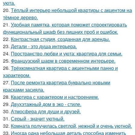
уюта.
20.
Тёплый интерьер небольшой квартиры с акцентом на
тёмное дерево.
21.
Удобная памятка, которая поможет спроектировать
функциональный шкаф без лишних проб и ошибок.
22.
Контрастная студия, созданная для аренды.
23.
Детали - это душа интерьера.
24.
Пространство любви и уюта: квартира для семьи.
25.
Французский шарм в современном интерьере.
26.
Трёхкомнатная квартира с акцентными панно и
характером.
27.
После ремонта квартира буквально новыми
красками засияла.
28.
Квартира с характером и настроением.
29.
Двухэтажный дом в эко - стиле.
30.
Атмосфера для души и друзей.
31.
Серый - значит уютный.
32.
Комната получилась светлой, нежной и очень уютной.
33.
Иногда одна небольшая деталь способна изменить