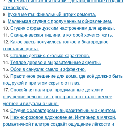
7.
Эстетика винтажной плитки - детали, которые создают
атмосферу.
8.
Кухня мечты: финальный штрих ремонта.
9.
Маленькая студия с продуманным обновлением.
10.
Студия с французским настроением для аренды.
11.
Скандинавская тишина, в которой хочется жить.
12.
Какое здесь получилось тонкое и благородное
сочетание цвета.
13.
Столько детских, сколько характеров.
14.
Тёплое дерево и выразительные акценты.
15.
Обои в санузле: смело и эффектно.
16.
Практичное решение для дома, где всё должно быть
под рукой и при этом скрыто от глаз.
17.
Спокойная палитра, продуманные детали и
ощущение цельности - пространство стало светлее,
уютнее и визуально чище.
18.
Студия с характером и выразительным акцентом.
19.
Нежно-розовое вдохновение. Интерьер в мягкой,
романтичной палитре создаёт ощущение лёгкости и