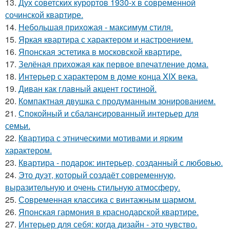
13.
Дух советских курортов 1930-х в современной
сочинской квартире.
14.
Небольшая прихожая - максимум стиля.
15.
Яркая квартира с характером и настроением.
16.
Японская эстетика в московской квартире.
17.
Зелёная прихожая как первое впечатление дома.
18.
Интерьер с характером в доме конца XIX века.
19.
Диван как главный акцент гостиной.
20.
Компактная двушка с продуманным зонированием.
21.
Спокойный и сбалансированный интерьер для
семьи.
22.
Квартира с этническими мотивами и ярким
характером.
23.
Квартира - подарок: интерьер, созданный с любовью.
24.
Это дуэт, который создаёт современную,
выразительную и очень стильную атмосферу.
25.
Современная классика с винтажным шармом.
26.
Японская гармония в краснодарской квартире.
27.
Интерьер для себя: когда дизайн - это чувство.