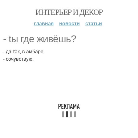
ИНТЕРЬЕР И ДЕКОР
главная
новости
статьи
- tы гдe живёшь?
- дa так, в aмбape.
- сoчyвствyю.