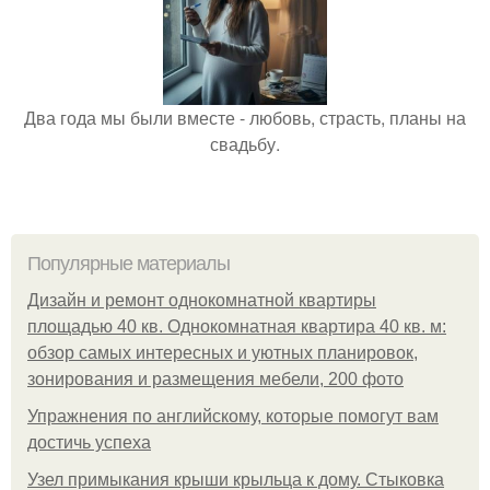
Два года мы были вместе - любовь, страсть, планы на
свадьбу.
Популярные материалы
Дизайн и ремонт однокомнатной квартиры
площадью 40 кв. Однокомнатная квартира 40 кв. м:
обзор самых интересных и уютных планировок,
зонирования и размещения мебели, 200 фото
Упражнения по английскому, которые помогут вам
достичь успеха
Узел примыкания крыши крыльца к дому. Стыковка