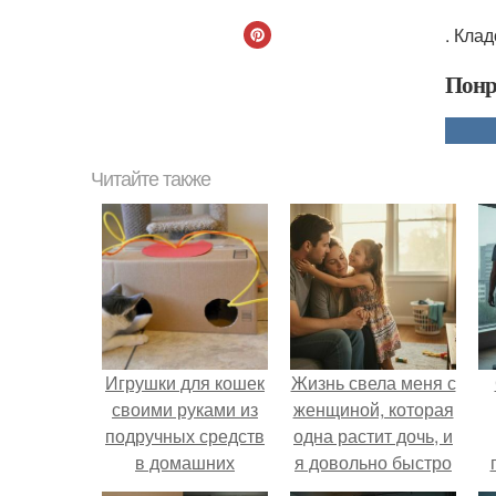
. Кла
Понр
Читайте также
Игрушки для кошек
Жизнь свела меня с
своими руками из
женщиной, которая
подручных средств
одна растит дочь, и
в домашних
я довольно быстро
условиях. Простые
привязался к ним