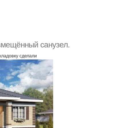
овмещённый санузел.
 кладовку сделали