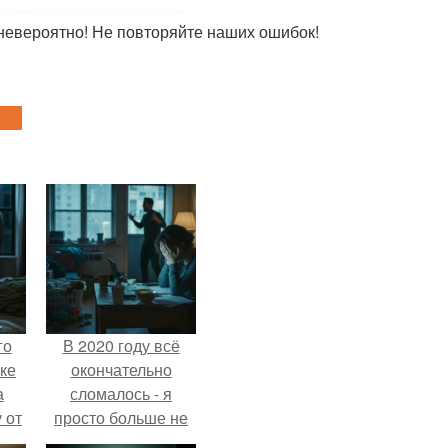
о невероятно! Не повторяйте наших ошибок!
го
В 2020 году всё
ке
окончательно
а
сломалось - я
 от
просто больше не
ок.
тянула всё одна.