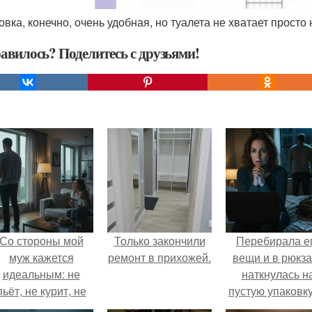
довка, конечно, очень удобная, но туалета не хватает прост
авилось? Поделитесь с друзьями!
Со стороны мой
Только закончили
Перебирала е
муж кажется
ремонт в прихожей.
вещи и в рюкза
идеальным: не
наткнулась н
пьёт, не курит, не
пустую упаковку
даёт поводов для
каких-то таблет