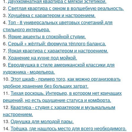
1.
Двухкомнатная квартира с мягкой эстетикой.
2.
Светлая квартира с окном в волшебную реальность.
3.
Хрущёвка с характером и настроением.
4.
Топ - 8 универсальных цветовых сочетаний для
стильного интерьера.
5.
Яркие акценты в спокойной студии.
6.
Серый + жёлтый: формула тёплого баланса.
7.
Яркая квартира с характером и настроением.
8.
Хранение на кухне под мойкой.
9.
Евродвушка в стиле американской классики для
художника - модельера.
10.
Этот шкаф - пример того, как можно организовать
удобное хранение без больших затрат.
11.
Тихая роскошь. Интерьер, в котором нет кричащих
решений, но есть ощущение статуса и комфорта.
12.
Квартира - студия с характером и музыкальным
настроением.
13.
Однушка для молодой пары.
14.
Трёшка, где нашлось место для всего необходимого.