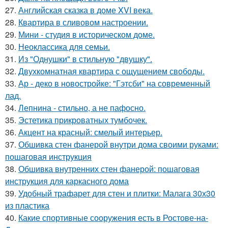
27.
Английская сказка в доме XVI века.
28.
Квартира в сливовом настроении.
29.
Мини - студия в историческом доме.
30.
Неоклассика для семьи.
31.
Из "Однушки" в стильную "двушку".
32.
Двухкомнатная квартира с ощущением свободы.
33.
Ар - деко в новостройке: "Гэтсби" на современный
лад.
34.
Лепнина - стильно, а не пафосно.
35.
Эстетика прикроватных тумбочек.
36.
Акцент на красный: смелый интерьер.
37.
Обшивка стен фанерой внутри дома своими руками:
пошаговая инструкция
38.
Обшивка внутренних стен фанерой: пошаговая
инструкция для каркасного дома
39.
Удобный трафарет для стен и плитки: Малага 30х30
из пластика
40.
Какие спортивные сооружения есть в Ростове-на-