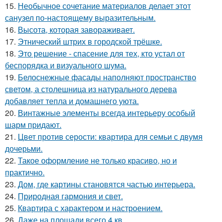
15.
Необычное сочетание материалов делает этот
санузел по-настоящему выразительным.
16.
Высота, которая завораживает.
17.
Этнический штрих в городской трёшке.
18.
Это решение - спасение для тех, кто устал от
беспорядка и визуального шума.
19.
Белоснежные фасады наполняют пространство
светом, а столешница из натурального дерева
добавляет тепла и домашнего уюта.
20.
Винтажные элементы всегда интерьеру особый
шарм придают.
21.
Цвет против серости: квартира для семьи с двумя
дочерьми.
22.
Такое оформление не только красиво, но и
практично.
23.
Дом, где картины становятся частью интерьера.
24.
Природная гармония и свет.
25.
Квартира с характером и настроением.
26.
Даже на площади всего 4 кв.