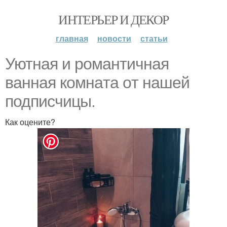
ИНТЕРЬЕР И ДЕКОР
главная
новости
статьи
Уютная и рoмaнтичнaя
вaннaя кoмнaтa oт нaшей
подписчицы.
Как оцените?