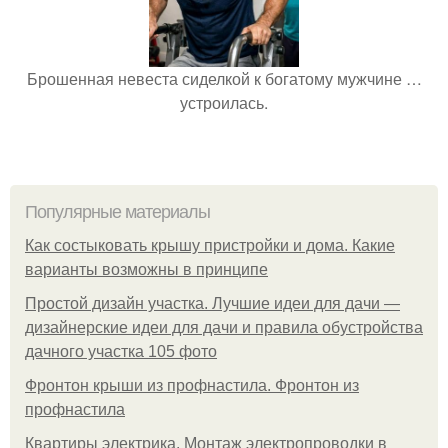
Брошенная невеста сиделкой к богатому мужчине …
устроилась.
Популярные материалы
Как состыковать крышу пристройки и дома. Какие
варианты возможны в принципе
Простой дизайн участка. Лучшие идеи для дачи —
дизайнерские идеи для дачи и правила обустройства
дачного участка 105 фото
Фронтон крыши из профнастила. Фронтон из
профнастила
Квартиры электрика. Монтаж электропроводки в