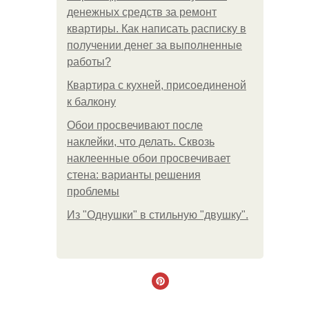
денежных средств за ремонт
квартиры. Как написать расписку в
получении денег за выполненные
работы?
Квартира с кухней, присоединеной
к балкону
Обои просвечивают после
наклейки, что делать. Сквозь
наклеенные обои просвечивает
стена: варианты решения
проблемы
Из "Однушки" в стильную "двушку".