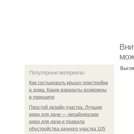
Вни
мож
Выгля
Популярные материалы
Как состыковать крышу пристройки
и дома. Какие варианты возможны
в принципе
Простой дизайн участка. Лучшие
идеи для дачи — дизайнерские
идеи для дачи и правила
обустройства дачного участка 105