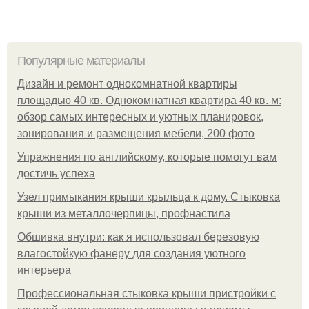
Популярные материалы
Дизайн и ремонт однокомнатной квартиры
площадью 40 кв. Однокомнатная квартира 40 кв. м:
обзор самых интересных и уютных планировок,
зонирования и размещения мебели, 200 фото
Упражнения по английскому, которые помогут вам
достичь успеха
Узел примыкания крыши крыльца к дому. Стыковка
крыши из металлочерпицы, профнастила
Обшивка внутри: как я использовал березовую
влагостойкую фанеру для создания уютного
интерьера
Профессиональная стыковка крыши пристройки с