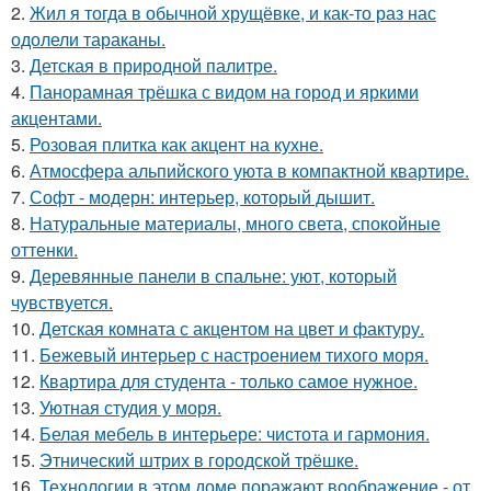
2.
Жил я тогда в обычной хрущёвке, и как-то раз нас
одолели тараканы.
3.
Детская в природной палитре.
4.
Панорамная трёшка с видом на город и яркими
акцентами.
5.
Розовая плитка как акцент на кухне.
6.
Атмосфера альпийского уюта в компактной квартире.
7.
Софт - модерн: интерьер, который дышит.
8.
Натуральные материалы, много света, спокойные
оттенки.
9.
Деревянные панели в спальне: уют, который
чувствуется.
10.
Детская комната с акцентом на цвет и фактуру.
11.
Бежевый интерьер с настроением тихого моря.
12.
Квартира для студента - только самое нужное.
13.
Уютная студия у моря.
14.
Белая мебель в интерьере: чистота и гармония.
15.
Этнический штрих в городской трёшке.
16.
Технологии в этом доме поражают воображение - от