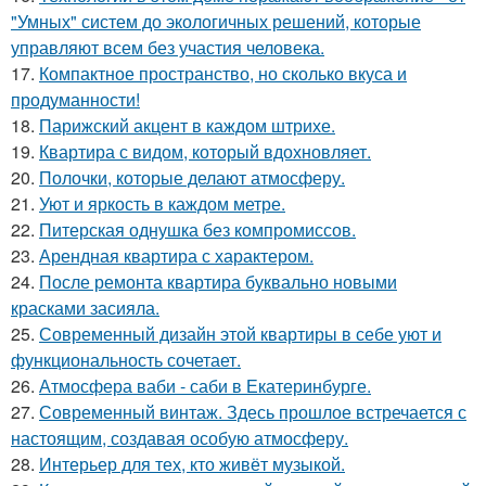
"Умных" систем до экологичных решений, которые
управляют всем без участия человека.
17.
Компактное пространство, но сколько вкуса и
продуманности!
18.
Парижский акцент в каждом штрихе.
19.
Квартира с видом, который вдохновляет.
20.
Полочки, которые делают атмосферу.
21.
Уют и яркость в каждом метре.
22.
Питерская однушка без компромиссов.
23.
Арендная квартира с характером.
24.
После ремонта квартира буквально новыми
красками засияла.
25.
Современный дизайн этой квартиры в себе уют и
функциональность сочетает.
26.
Атмосфера ваби - саби в Екатеринбурге.
27.
Современный винтаж. Здесь прошлое встречается с
настоящим, создавая особую атмосферу.
28.
Интерьер для тех, кто живёт музыкой.