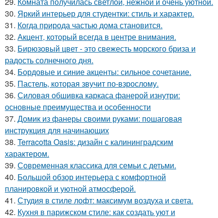
29.
Комната получилась светлой, нежной и очень уютной.
30.
Яркий интерьер для студентки: стиль и характер.
31.
Когда природа частью дома становится.
32.
Акцент, который всегда в центре внимания.
33.
Бирюзовый цвет - это свежесть морского бриза и
радость солнечного дня.
34.
Бордовые и синие акценты: сильное сочетание.
35.
Пастель, которая звучит по-взрослому.
36.
Силовая обшивка каркаса фанерой изнутри:
основные преимущества и особенности
37.
Домик из фанеры своими руками: пошаговая
инструкция для начинающих
38.
Terracotta Oasis: дизайн с калининградским
характером.
39.
Современная классика для семьи с детьми.
40.
Большой обзор интерьера с комфортной
планировкой и уютной атмосферой.
41.
Студия в стиле лофт: максимум воздуха и света.
42.
Кухня в парижском стиле: как создать уют и