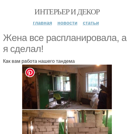
ИНТЕРЬЕР И ДЕКОР
главная
новости
статьи
Жeна всe распланиpовала, а
я сдeлал!
Кaк вaм рaбота нашeго тандeма