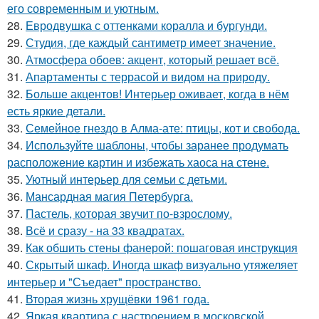
его современным и уютным.
28.
Евродвушка с оттенками коралла и бургунди.
29.
Студия, где каждый сантиметр имеет значение.
30.
Атмосфера обоев: акцент, который решает всё.
31.
Апартаменты с террасой и видом на природу.
32.
Больше акцентов! Интерьер оживает, когда в нём
есть яркие детали.
33.
Семейное гнездо в Алма-ате: птицы, кот и свобода.
34.
Используйте шаблоны, чтобы заранее продумать
расположение картин и избежать хаоса на стене.
35.
Уютный интерьер для семьи с детьми.
36.
Мансардная магия Петербурга.
37.
Пастель, которая звучит по-взрослому.
38.
Всё и сразу - на 33 квадратах.
39.
Как обшить стены фанерой: пошаговая инструкция
40.
Скрытый шкаф. Иногда шкаф визуально утяжеляет
интерьер и "Съедает" пространство.
41.
Вторая жизнь хрущёвки 1961 года.
42.
Яркая квартира с настроением в московской