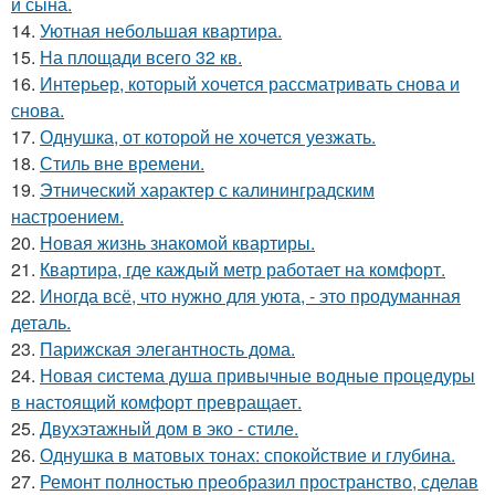
и сына.
14.
Уютная небольшая квартира.
15.
На площади всего 32 кв.
16.
Интерьер, который хочется рассматривать снова и
снова.
17.
Однушка, от которой не хочется уезжать.
18.
Стиль вне времени.
19.
Этнический характер с калининградским
настроением.
20.
Новая жизнь знакомой квартиры.
21.
Квартира, где каждый метр работает на комфорт.
22.
Иногда всё, что нужно для уюта, - это продуманная
деталь.
23.
Парижская элегантность дома.
24.
Новая система душа привычные водные процедуры
в настоящий комфорт превращает.
25.
Двухэтажный дом в эко - стиле.
26.
Однушка в матовых тонах: спокойствие и глубина.
27.
Ремонт полностью преобразил пространство, сделав