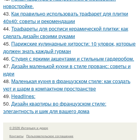
новостройке.
43.
Как правильно использовать трафарет для плитки
40x40: советы и рекомендации
44.
Трафареты для росписи керамической плитки: как
сделать дизайн своими руками
45.
Парижские кулинарные хитрости: 10 уловок, которые
должен знать каждый гурман
46.
Студия с яркими акцентами и стильным гардеробом.
47.
Дизайн маленькой кухни в стиле прованс: советы и
идеи
48.
Маленькая кухня в французском стиле: как создать
уют и шарм в компактном пространстве
49.
Headlines:
50.
Дизайн квартиры во французском стиле:
элегантность и шик для вашего дома
© 2026 Интерьер и декор
Контакты
Пользовательское соглашение