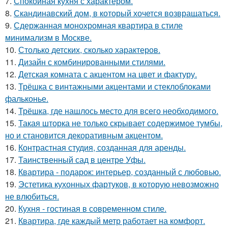
7.
Спокойная кухня с характером.
8.
Скандинавский дом, в который хочется возвращаться.
9.
Сдержанная монохромная квартира в стиле
минимализм в Москве.
10.
Столько детских, сколько характеров.
11.
Дизайн с комбинированными стилями.
12.
Детская комната с акцентом на цвет и фактуру.
13.
Трёшка с винтажными акцентами и стеклоблоками
фальконье.
14.
Трёшка, где нашлось место для всего необходимого.
15.
Такая шторка не только скрывает содержимое тумбы,
но и становится декоративным акцентом.
16.
Контрастная студия, созданная для аренды.
17.
Таинственный сад в центре Уфы.
18.
Квартира - подарок: интерьер, созданный с любовью.
19.
Эстетика кухонных фартуков, в которую невозможно
не влюбиться.
20.
Кухня - гостиная в современном стиле.
21.
Квартира, где каждый метр работает на комфорт.