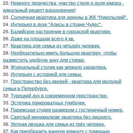
22.
Немного творчества, чувство стиля и доля юмора -
идеальный рецепт вдохновения!
23.
Солнечная квартира для аренды в ЖК "Никольский".
24.
Интерьер в духе "Алисы в стране Чудес".
25.
Балийское настроение в городской квартире.
26.
Даже на площади всего 4 кв.
27.
Квартира для семьи из четырёх человек.
28.
Необязательно иметь большую квартиру, чтобы
разместить удобную зону для стирки.
29.
Журнальный столик как зеркало характера.
30.
Интерьер с историей для семьи.
31.
Пространство без дверей - квартира для молодой
семьи в Петербурге.
32.
Турецкий дух в современном пространстве.
33.
Эстетика прикроватных тумбочек.
34.
Парижская студия размером с гостиничный номер.
35.
Светлый минимализм: квартира без лишнего.
36.
Уютная двушка для семьи из трёх человек.
37.
Как преобразить ванную комнату с помощью