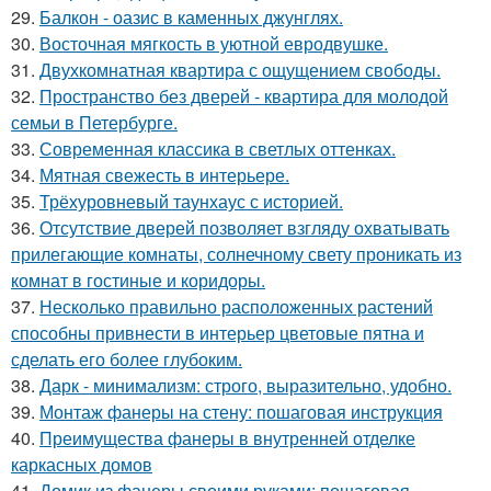
29.
Балкон - оазис в каменных джунглях.
30.
Восточная мягкость в уютной евродвушке.
31.
Двухкомнатная квартира с ощущением свободы.
32.
Пространство без дверей - квартира для молодой
семьи в Петербурге.
33.
Современная классика в светлых оттенках.
34.
Мятная свежесть в интерьере.
35.
Трёхуровневый таунхаус с историей.
36.
Отсутствие дверей позволяет взгляду охватывать
прилегающие комнаты, солнечному свету проникать из
комнат в гостиные и коридоры.
37.
Несколько правильно расположенных растений
способны привнести в интерьер цветовые пятна и
сделать его более глубоким.
38.
Дарк - минимализм: строго, выразительно, удобно.
39.
Монтаж фанеры на стену: пошаговая инструкция
40.
Преимущества фанеры в внутренней отделке
каркасных домов
41.
Домик из фанеры своими руками: пошаговая