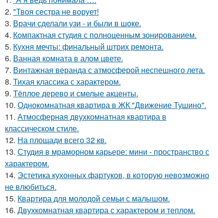
2.
"Твоя сестра не ворует!
3.
Врачи сделали узи - и были в шоке.
4.
Компактная студия с полноценным зонированием.
5.
Кухня мечты: финальный штрих ремонта.
6.
Ванная комната в алом цвете.
7.
Винтажная веранда с атмосферой неспешного лета.
8.
Тихая классика с характером.
9.
Тёплое дерево и смелые акценты.
10.
Однокомнатная квартира в ЖК "Движение Тушино".
11.
Атмосферная двухкомнатная квартира в
классическом стиле.
12.
На площади всего 32 кв.
13.
Студия в мраморном карьере: мини - пространство с
характером.
14.
Эстетика кухонных фартуков, в которую невозможно
не влюбиться.
15.
Квартира для молодой семьи с малышом.
16.
Двухкомнатная квартира с характером и теплом.