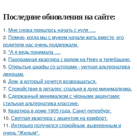
Последние обновления на сайте:
1.
Мне снова пришлось начать с нуля ….
2.
Помню, когда мы с мужем начали жить вместе, его
родители нас очень поддержали.
3.
"А я ведь понимала ….
4.
Панорамная квартира с видом на Неву и телебашню.
5.
Открытые шкафы со шторами - уютная альтернатива
дверцам.
6.
Дом, в который хочется возвращаться.
7.
Спокойствие в деталях: спальня в духе минимализма.
8.
Сдержанный минимализм с чёрными акцентами:
стильная альтернатива классике.
9.
Квартира в доме 1905 года, Санкт-петербург.
10.
Светлая квартира с акцентом на комфорт.
11.
Интерьер получился спокойным, выверенным и
очень "Жилым".