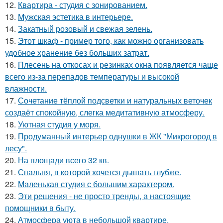
12.
Квартира - студия с зонированием.
13.
Мужская эстетика в интерьере.
14.
Закатный розовый и свежая зелень.
15.
Этот шкаф - пример того, как можно организовать
удобное хранение без больших затрат.
16.
Плесень на откосах и резинках окна появляется чаще
всего из-за перепадов температуры и высокой
влажности.
17.
Сочетание тёплой подсветки и натуральных веточек
создаёт спокойную, слегка медитативную атмосферу.
18.
Уютная студия у моря.
19.
Продуманный интерьер однушки в ЖК "Микрогород в
лесу".
20.
На площади всего 32 кв.
21.
Спальня, в которой хочется дышать глубже.
22.
Маленькая студия с большим характером.
23.
Эти решения - не просто тренды, а настоящие
помощники в быту.
24.
Атмосфера уюта в небольшой квартире.