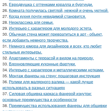
25.
Евродвушка с оттенками коралла и бургунди.
26.
Комната получилась светлой, нежной и очень уютной.
27.
Когда кухня почти невидимой становится.
28.
Неоклассика для семьи.
29.
Интерьер с характером для молодого эстета.
30.
Обычная стена может превратиться в арт - объект,
если добавить немного творчества.
31.
Немного юмора для дизайнеров и всех, кто любит
стильные интерьеры.
32.
Апартаменты с террасой и видом на природу.
33.
Вдохновляющие кухонные фартуки.
34.
Интерьер с характером и металлическими нотками.
35.
Монтаж фанеры на стену: пошаговая инструкция
36.
Ролики для малярного валика — какой лучше
использовать в разных ситуациях
37.
Силовая обшивка каркаса фанерой изнутри:
основные преимущества и особенности
38.
Преимущества использования фанеры для обшивки