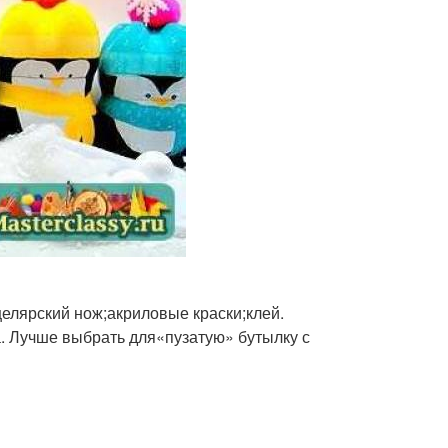
целярский нож;акриловые краски;клей.
а. Лучше выбрать для«пузатую» бутылку с