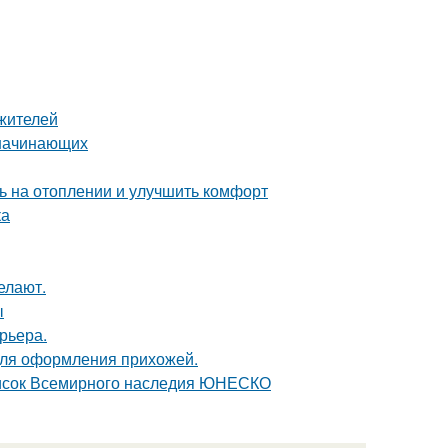
жителей
 начинающих
ь на отоплении и улучшить комфорт
ка
елают.
ы
рьера.
для оформления прихожей.
писок Всемирного наследия ЮНЕСКО