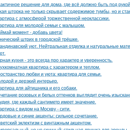
актичное решение для дома, где всё должно быть под рукой 
кая шторка не только скрывает содержимое тумбы, но и ст
артира с атмосферой торжественной неоклассики.
артира для молодой семьи с малышом.
ймай момент - добавь цвета!
нический штрих в городской трёшке.
андинавский уют. Нейтральная отделка и натуральные мат
ют.
рная кухня - это всегда про характер и уверенность.
ухкомнатная квартира с характером и теплом.
остранство любви и уюта: квартира для семьи.
лодой и дерзкий интерьер.
артира для айтишника и его собаки.
четание розовых и белых оттенков выглядит очень изыскан
удия, где каждый сантиметр имеет значение.
артира с видом на Москву - сити.
рдовые и синие акценты: сильное сочетание.
ветский эклектизм с винтажным акцентом.
иверсальный, но не скучный: стильная двушка для аренды.