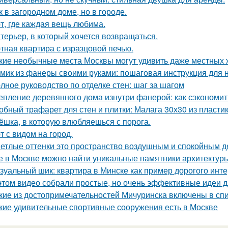
к в загородном доме, но в городе.
т, где каждая вещь любима.
терьер, в который хочется возвращаться.
тная квартира с изразцовой печью.
кие необычные места Москвы могут удивить даже местных 
мик из фанеры своими руками: пошаговая инструкция для
лное руководство по отделке стен: шаг за шагом
епление деревянного дома изнутри фанерой: как сэкономит
обный трафарет для стен и плитки: Малага 30х30 из пласти
ёшка, в которую влюбляешься с порога.
т с видом на город.
етлые оттенки это пространство воздушным и спокойным д
е в Москве можно найти уникальные памятники архитектур
зуальный шик: квартира в Минске как пример дорогого инте
этом видео собрали простые, но очень эффективные идеи 
кие из достопримечательностей Мичуринска включены в с
кие удивительные спортивные сооружения есть в Москве