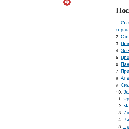
Пос
1.
Со 
справ
2.
Сти
3.
Нев
4.
Эле
5.
Цве
6.
Пан
7.
При
8.
Апа
9.
Ска
10.
За
11.
Фр
12.
Ма
13.
Ин
14.
Ви
15.
Пр