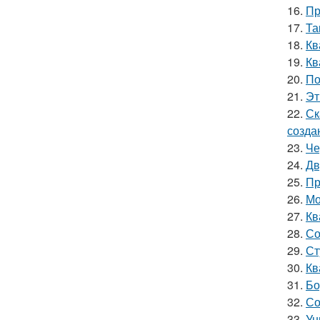
16.
Пр
17.
Та
18.
Кв
19.
Кв
20.
По
21.
Эт
22.
Ск
созда
23.
Че
24.
Дв
25.
Пр
26.
Мо
27.
Кв
28.
Со
29.
Ст
30.
Кв
31.
Бо
32.
Со
33.
Ун