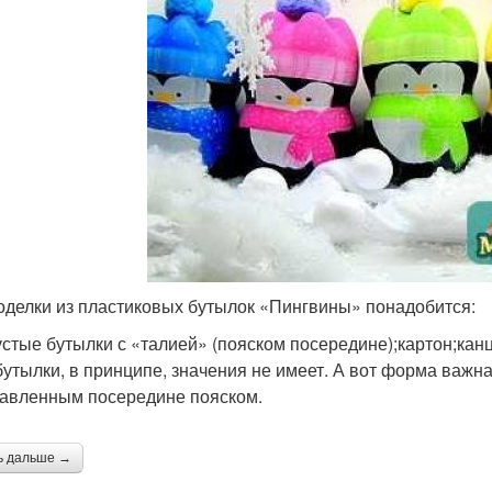
оделки из пластиковых бутылок «Пингвины» понадобится:
устые бутылки с «талией» (пояском посередине);картон;кан
бутылки, в принципе, значения не имеет. А вот форма важн
авленным посередине пояском.
ь дальше →