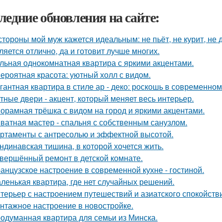
ледние обновления на сайте:
стороны мой муж кажется идеальным: не пьёт, не курит, не 
ляется отлично, да и готовит лучше многих.
льная однокомнатная квартира с яркими акцентами.
ероятная красота: уютный холл с видом.
гантная квартира в стиле ар - деко: роскошь в современном
тные двери - акцент, который меняет весь интерьер.
орамная трёшка с видом на город и яркими акцентами.
ватная мастер - спальня с собственным санузлом.
ртаменты с антресолью и эффектной высотой.
ндинавская тишина, в которой хочется жить.
вершённый ремонт в детской комнате.
анцузское настроение в современной кухне - гостиной.
ленькая квартира, где нет случайных решений.
терьер с настроением путешествий и азиатского спокойств
нтажное настроение в новостройке.
одуманная квартира для семьи из Минска.