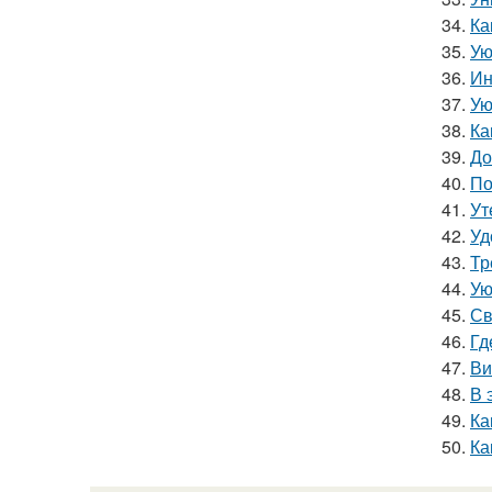
34.
Ка
35.
Ую
36.
Ин
37.
Ую
38.
Ка
39.
До
40.
По
41.
Ут
42.
Уд
43.
Тр
44.
Ую
45.
Св
46.
Гд
47.
Ви
48.
В 
49.
Ка
50.
Ка