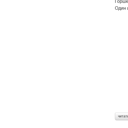
Горшк
Один 
читат