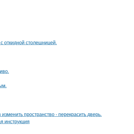
 с откидной столешницей.
иво.
ым.
изменить пространство - перекрасить дверь.
я инструкция