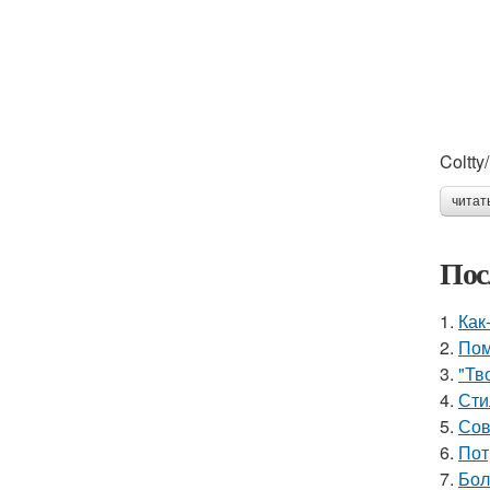
Coltt
читат
Пос
1.
Как
2.
Пом
3.
"Тв
4.
Сти
5.
Сов
6.
Пот
7.
Бол