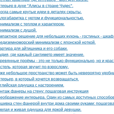
терьер в духе "Алисы в стране Чудес".
огда самые крутые идеи в деталях скрыты.
логабаритка с уютом и функциональностью.
нимализм с теплом и характером.
нимализм с душой.
мпактное решение для небольших кухонь - гостиных - шкаф
едиземноморский минимализм с японской ноткой.
артира для айтишника и его собаки.
удия, где каждый сантиметр имеет значение.
ревянные проёмы - это не только функционально, но и крас
стель, которая звучит по-взрослому.
же небольшое пространство может быть невероятно удобн
терьер, в который хочется возвращаться.
глийская однушка с настроением.
нтаж фанеры на стену: пошаговая инструкция
еображение интерьера. Один из самых доступных способов 
шивка стен фанерой внутри дома своими руками: пошагова
елая и живая однушка для яркой девушки.