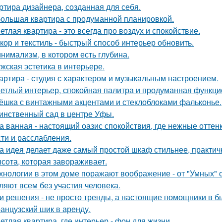
ртира дизайнера, созданная для себя.
ольшая квартира с продуманной планировкой.
етлая квартира - это всегда про воздух и спокойствие.
кор и текстиль - быстрый способ интерьер обновить.
нимализм, в котором есть глубина.
жская эстетика в интерьере.
артира - студия с характером и музыкальным настроением.
етлый интерьер, спокойная палитра и продуманная функцио
ёшка с винтажными акцентами и стеклоблоками фальконье.
инственный сад в центре Уфы.
а ванная - настоящий оазис спокойствия, где нежные отт
сти и расслабления.
а идея делает даже самый простой шкаф стильнее, практичне
сота, которая завораживает.
хнологии в этом доме поражают воображение - от "Умных" 
ляют всем без участия человека.
и решения - не просто тренды, а настоящие помощники в б
анцузский шик в аренду.
етлая квартира, где интерьер - фон для жизни.