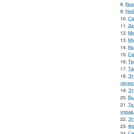
8.
Ква
9.
Неб
10.
Св
11.
Де
12.
Ми
13.
Му
14.
Кв
15.
Св
16.
Тр
17.
Та
18.
Эт
легко
19.
Эт
20.
Вы
21.
Те
управ
22.
Эт
23.
Фр
24.
Св