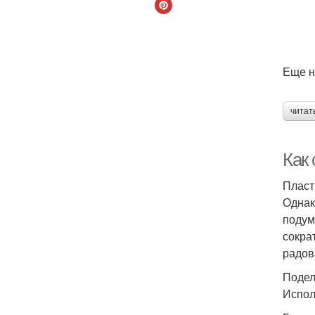
Еще н
читат
Как
Пласт
Однак
подум
сокра
радов
Подел
Испол