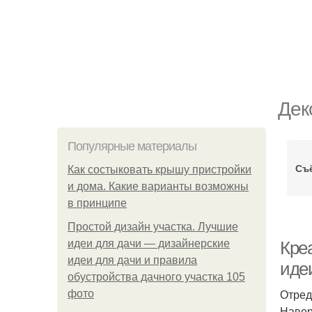
Дек
Популярные материалы
Съ
Как состыковать крышу пристройки
и дома. Какие варианты возможны
в принципе
Простой дизайн участка. Лучшие
идеи для дачи — дизайнерские
Кре
идеи для дачи и правила
иде
обустройства дачного участка 105
Отред
фото
Навер