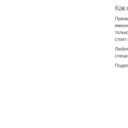
Как
Преим
именн
тольк
стоит
Любит
специ
Подел