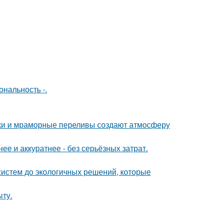
нальность -.
енки и мраморные переливы создают атмосферу
е и аккуратнее - без серьёзных затрат.
систем до экологичных решений, которые
ыту.