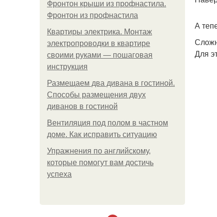
Фронтон крыши из профнастила.
Фронтон из профнастила
А теп
Квартиры электрика. Монтаж
Сложн
электропроводки в квартире
Для э
своими руками — пошаговая
инструкция
Размещаем два дивана в гостиной.
Способы размещения двух
диванов в гостиной
Вентиляция под полом в частном
доме. Как исправить ситуацию
Упражнения по английскому,
которые помогут вам достичь
успеха