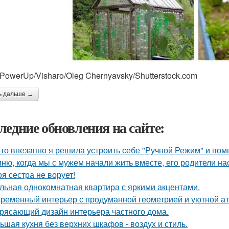
y/PowerUp/Visharo/Oleg Chernyavsky/Shutterstock.com
ь дальше →
ледние обновления на сайте:
-то внезапно я решила устроить себе "Ручной Режим" и пом
ню, когда мы с мужем начали жить вместе, его родители на
оя сестра не ворует!
льная однокомнатная квартира с яркими акцентами.
ременный интерьер с продуманной геометрией и уютной а
рясающий дизайн интерьера частного дома.
ьшая кухня без верхних шкафов - воздух и стиль.