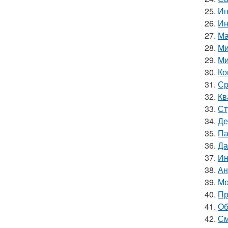
25.
Ин
26.
Ин
27.
Ма
28.
Ми
29.
Ми
30.
Ко
31.
Ср
32.
Кв
33.
Ст
34.
Де
35.
Па
36.
Да
37.
Ин
38.
Ан
39.
Мо
40.
Пр
41.
Об
42.
См