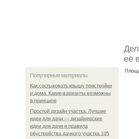
Дел
её 
Площа
Популярные материалы
Как состыковать крышу пристройки
и дома. Какие варианты возможны
в принципе
Простой дизайн участка. Лучшие
идеи для дачи — дизайнерские
идеи для дачи и правила
обустройства дачного участка 105