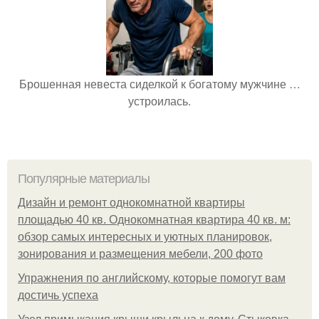
Брошенная невеста сиделкой к богатому мужчине …
устроилась.
Популярные материалы
Дизайн и ремонт однокомнатной квартиры
площадью 40 кв. Однокомнатная квартира 40 кв. м:
обзор самых интересных и уютных планировок,
зонирования и размещения мебели, 200 фото
Упражнения по английскому, которые помогут вам
достичь успеха