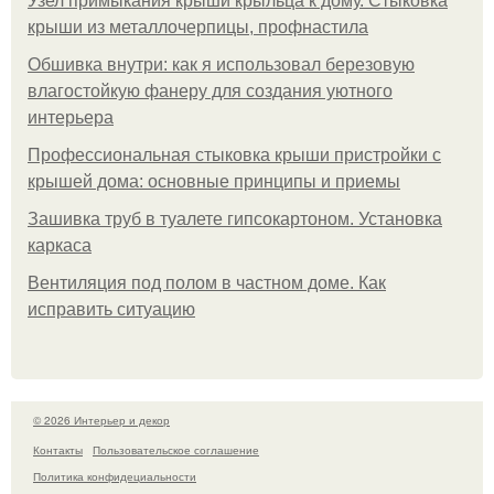
Узел примыкания крыши крыльца к дому. Стыковка
крыши из металлочерпицы, профнастила
Обшивка внутри: как я использовал березовую
влагостойкую фанеру для создания уютного
интерьера
Профессиональная стыковка крыши пристройки с
крышей дома: основные принципы и приемы
Зашивка труб в туалете гипсокартоном. Установка
каркаса
Вентиляция под полом в частном доме. Как
исправить ситуацию
© 2026 Интерьер и декор
Контакты
Пользовательское соглашение
Политика конфидециальности