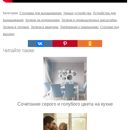
Категории:
Стеллажи для выращивания
,
Умные устройства
,
Устройства для
выращивания
,
Зелени на подоконнике
,
Зелени в промышленных масштабах
,
Зелени в теплице
,
Зелени в квартире
,
Требования к помещению
,
Стеллаж под
выгонку
Читайте также
Сочетание серого и голубого цвета на кухне