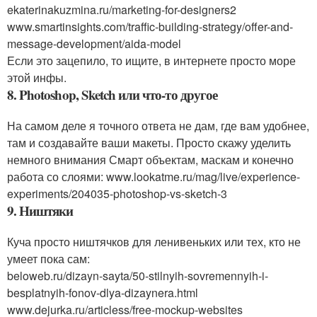
ekaterinakuzmina.ru/marketing-for-designers2
www.smartinsights.com/traffic-building-strategy/offer-and-
message-development/aida-model
Если это зацепило, то ищите, в интернете просто море
этой инфы.
8. Photoshop, Sketch или что-то другое
На самом деле я точного ответа не дам, где вам удобнее,
там и создавайте ваши макеты. Просто скажу уделить
немного внимания Смарт объектам, маскам и конечно
работа со слоями: www.lookatme.ru/mag/live/experience-
experiments/204035-photoshop-vs-sketch-3
9. Ништяки
Куча просто ништячков для ленивеньких или тех, кто не
умеет пока сам:
beloweb.ru/dizayn-sayta/50-stilnyih-sovremennyih-i-
besplatnyih-fonov-dlya-dizaynera.html
www.dejurka.ru/articless/free-mockup-websites