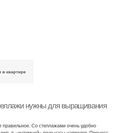
и в квартире
стеллажи нужны для выращивания
е правильное. Со стеллажами очень удобно
водить в «интимной» позе часы напролет. Процесс