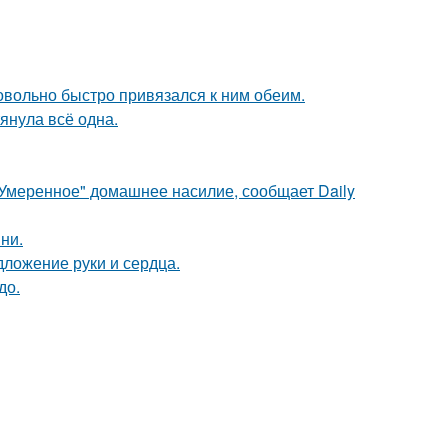
довольно быстро привязался к ним обеим.
тянула всё одна.
"Умеренное" домашнее насилие, сообщает Daily
ни.
дложение руки и сердца.
до.