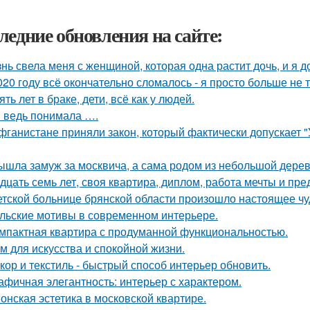
ледние обновления на сайте:
нь свела меня с женщиной, которая одна растит дочь, и я 
020 году всё окончательно сломалось - я просто больше не 
ять лет в браке, дети, всё как у людей.
я ведь понимала ….
фганистане приняли закон, который фактически допускает 
ышла замуж за москвича, а сама родом из небольшой дерев
дцать семь лет, своя квартира, диплом, работа мечты и пре
етской больнице брянской области произошло настоящее чу
льские мотивы в современном интерьере.
мпактная квартира с продуманной функциональностью.
м для искусства и спокойной жизни.
кор и текстиль - быстрый способ интерьер обновить.
афичная элегантность: интерьер с характером.
онская эстетика в московской квартире.