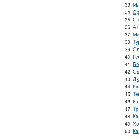
33.
Ма
34.
Ср
35.
Со
36.
Ак
37.
Ми
38.
Ту
39.
Ст
40.
Ге
41.
Бо
42.
Сд
43.
Дв
44.
Кв
45.
Te
46.
Ка
47.
Тр
48.
Кв
49.
Хо
50.
Кв