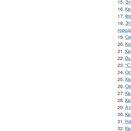
15.
Эт
16.
Кв
17.
Фр
18.
Эт
город
19.
Од
20.
Ко
21.
Кв
22.
Вы
23.
"С
24.
Ос
25.
Кв
26.
Ор
27.
Кв
28.
Кв
29.
Ат
30.
Кв
31.
На
32.
Кв