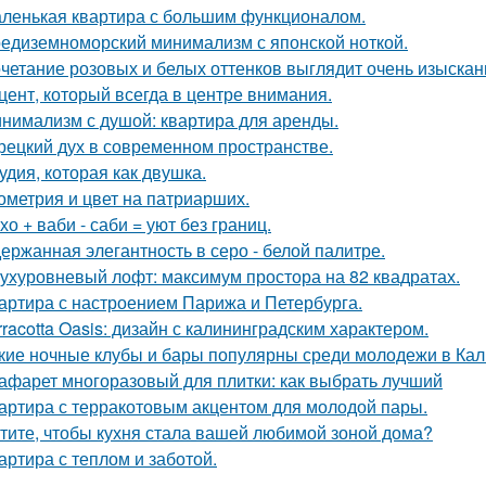
ленькая квартира с большим функционалом.
едиземноморский минимализм с японской ноткой.
четание розовых и белых оттенков выглядит очень изыскан
цент, который всегда в центре внимания.
нимализм с душой: квартира для аренды.
рецкий дух в современном пространстве.
удия, которая как двушка.
ометрия и цвет на патриарших.
хо + ваби - саби = уют без границ.
ержанная элегантность в серо - белой палитре.
ухуровневый лофт: максимум простора на 82 квадратах.
артира с настроением Парижа и Петербурга.
rracotta Oasis: дизайн с калининградским характером.
кие ночные клубы и бары популярны среди молодежи в Ка
афарет многоразовый для плитки: как выбрать лучший
артира с терракотовым акцентом для молодой пары.
тите, чтобы кухня стала вашей любимой зоной дома?
артира с теплом и заботой.