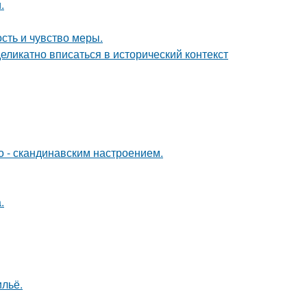
.
ость и чувство меры.
еликатно вписаться в исторический контекст
о - скандинавским настроением.
.
льё.