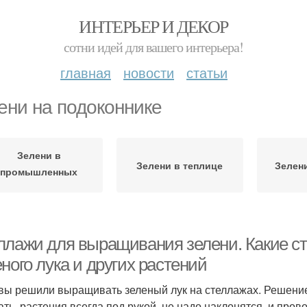
ИНТЕРЬЕР И ДЕКОР
сотни идей для вашего интерьера!
главная
новости
статьи
ени на подоконнике
Зелени в
Зелени в теплице
Зелен
промышленных
масштабах
ллажи для выращивания зелени. Какие 
ного лука и других растений
 вы решили выращивать зеленый лук на стеллажах. Решени
ать, растения всегда под рукой, не надо наклонятся, и про