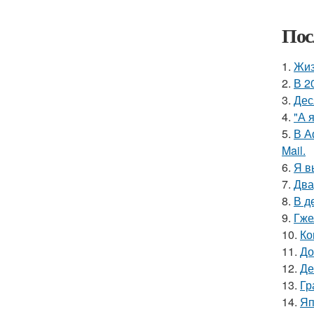
Пос
1.
Жиз
2.
В 2
3.
Дес
4.
"А 
5.
В А
Mail.
6.
Я в
7.
Два
8.
В д
9.
Гже
10.
Ко
11.
До
12.
Де
13.
Гр
14.
Яп