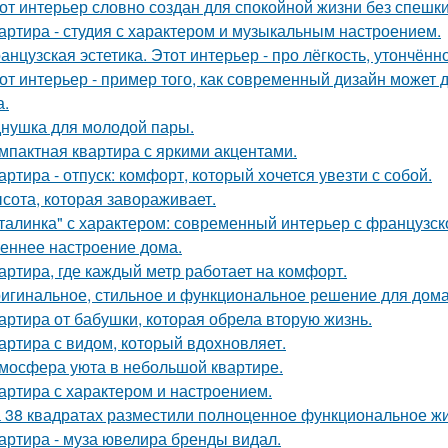
от интерьер словно создан для спокойной жизни без спешки
артира - студия с характером и музыкальным настроением.
анцузская эстетика. Этот интерьер - про лёгкость, утончённ
от интерьер - пример того, как современный дизайн может д
а.
нушка для молодой пары.
мпактная квартира с яркими акцентами.
артира - отпуск: комфорт, который хочется увезти с собой.
сота, которая завораживает.
талинка" с характером: современный интерьер с французск
еннее настроение дома.
артира, где каждый метр работает на комфорт.
игинальное, стильное и функциональное решение для дома
артира от бабушки, которая обрела вторую жизнь.
артира с видом, который вдохновляет.
мосфера уюта в небольшой квартире.
артира с характером и настроением.
 38 квадратах разместили полноценное функциональное жи
артира - муза ювелира бренды видал.