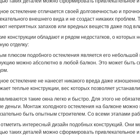
ью таких деталей можно сформировать привлекательное и
ное остекление отличается своей долговечностью и прочнос
екательного внешнего вида и не создаст никаких проблем. 
ают неприятных запахов или вредных веществ даже под вл
кие конструкции обладают и рядом недостатков, о которых 
ную отделку:
ым плюсом подобного остекления является его небольшой ве
рукцию можно абсолютно в любой балкон. Это может быть с
ом.
ное остекление не нанесет никакого вреда даже изношенно
жает теплые конструкции, вес которых позволяет устанавли
авливаются такие окна легко и быстро. Для этого не обязат
е деньги. Монтаж холодного остекления на балконе можно 
язательно быть опытным строителем. Со всеми этапами раб
 отметить интересный дизайн подобных конструкций. Они м
ью таких деталей можно сформировать привлекательное и