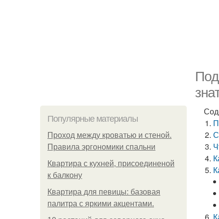
Под
зна
Сод
Популярные материалы
П
С
Проход между кроватью и стеной.
Ч
Правила эргономики спальни
К
Квартира с кухней, присоединеной
К
к балкону
Квартира для певицы: базовая
палитра с яркими акцентами.
К