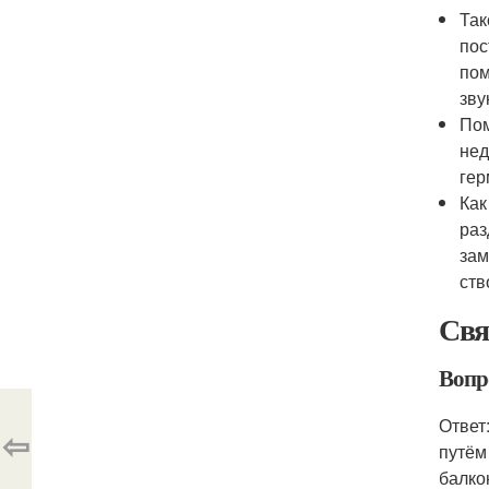
Так
пос
пом
зву
Пом
нед
гер
Как
раз
зам
ств
Свя
Вопр
Ответ
⇦
путём
балко