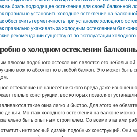
ак выбрать подходящее остекление для своей балконной л
ак правильно установить холодное остекление на балконно
ак обеспечить герметичность при установке холодного осте
ак правильно ухаживать за холодным остеклением балконн
акие рекомендации существуют по эксплуатации холодного
робно о холодном остеклении балконных
ым плюсом подобного остекления является его небольшой ве
рукцию можно абсолютно в любой балкон. Это может быть с
ом.
ное остекление не нанесет никакого вреда даже изношенно
жает теплые конструкции, вес которых позволяет устанавли
авливаются такие окна легко и быстро. Для этого не обязат
е деньги. Монтаж холодного остекления на балконе можно 
язательно быть опытным строителем. Со всеми этапами раб
 отметить интересный дизайн подобных конструкций. Они м