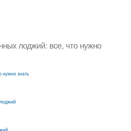
ных лоджий: все, что нужно
о нужно знать
 лоджий
джий