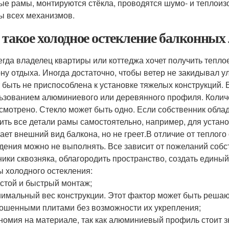
ые рамы, монтируются стёкла, проводятся шумо- и теплоиз
ы всех механизмов.
 такое холодное остекление балконных
егда владелец квартиры или коттеджа хочет получить тепло
ону отдыха. Иногда достаточно, чтобы ветер не закидывал 
 быть не приспособлена к установке тяжелых конструкций. 
ьзованием алюминиевого или деревянного профиля. Колич
смотрено. Стекло может быть одно. Если собственник обла
ить все детали рамы самостоятельно, например, для устано
ает внешний вид балкона, но не греет.В отличие от теплог
дения можно не выполнять. Все зависит от пожеланий собс
ники сквозняка, облагородить пространство, создать единый
 холодного остекления:
стой и быстрый монтаж;
имальный вес конструкции. Этот фактор может быть решаю
ошенными плитами без возможности их укрепления;
номия на материале, так как алюминиевый профиль стоит 