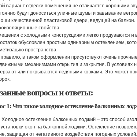
ой вариант отделки помещения не отличается хорошими зв
тоянно будут доноситься уличные шумы и завывание ветро
ощи качественной пластиковой двери, ведущей на балкон.
коизоляционные свойства.
ещения с холодными конструкциями легко продуваются и в 
остаток обусловлен простым одинарным остеклением, кото
метизацию пространства.
 правило, в таком оформлении присутствуют очень прочн
движными механизмами открытия и закрытия. В условиях н
ерзают или покрываются ледяными корками. Это может при
орок.
занные вопросы и ответы:
ос 1: Что такое холодное остекление балконных ло
: Холодное остекление балконных лоджий – это способ изол
 установки окон на балконной лоджии. Остекление позволя
не, защищая от негативного воздействия погодных условий