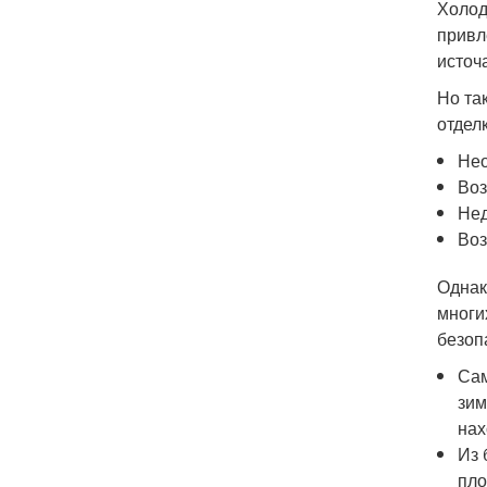
Холод
привл
источ
Но та
отделк
Нео
Воз
Нед
Воз
Однак
многи
безоп
Сам
зим
нах
Из 
пло