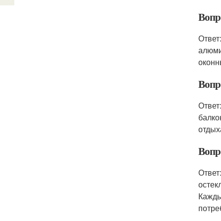
Вопр
Ответ
алюми
оконн
Вопр
Ответ
балко
отдых
Вопр
Ответ
остек
Кажды
потре