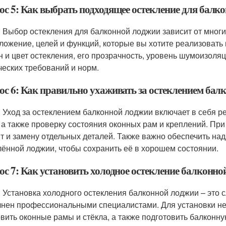
ос 5: Как выбрать подходящее остекление для балк
: Выбор остекления для балконной лоджии зависит от многи
ложение, целей и функций, которые вы хотите реализовать 
н и цвет остекления, его прозрачность, уровень шумоизоляц
ческих требований и норм.
ос 6: Как правильно ухаживать за остеклением бал
: Уход за остеклением балконной лоджии включает в себя р
, а также проверку состояния оконных рам и креплений. Пр
т и замену отдельных деталей. Также важно обеспечить н
лённой лоджии, чтобы сохранить её в хорошем состоянии.
ос 7: Как установить холодное остекление балконн
: Установка холодного остекления балконной лоджии – это
нен профессиональными специалистами. Для установки не
овить оконные рамы и стёкла, а также подготовить балконн