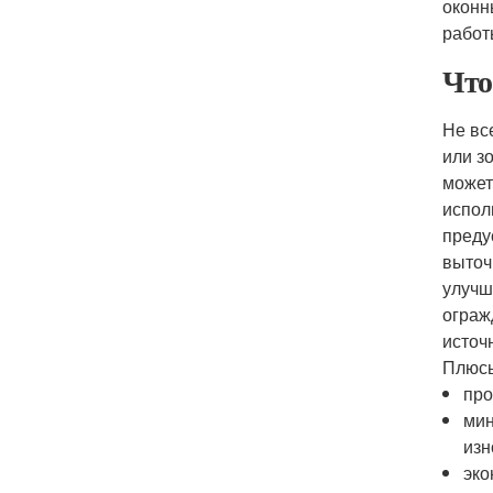
оконн
работ
Что
Не вс
или з
может
испол
преду
выточ
улучш
ограж
источ
Плюсы
про
мин
изн
эко