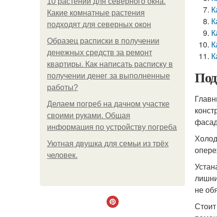
10 растений для северного окна.
К
Какие комнатные растения
К
подходят для северных окон
К
Образец расписки в получении
К
денежных средств за ремонт
К
квартиры. Как написать расписку в
Под
получении денег за выполненные
работы?
Главн
Делаем погреб на дачном участке
конст
своими руками. Общая
фасад
информация по устройству погреба
Холод
Уютная двушка для семьи из трёх
опере
человек.
Устан
лишни
не об
Стоит