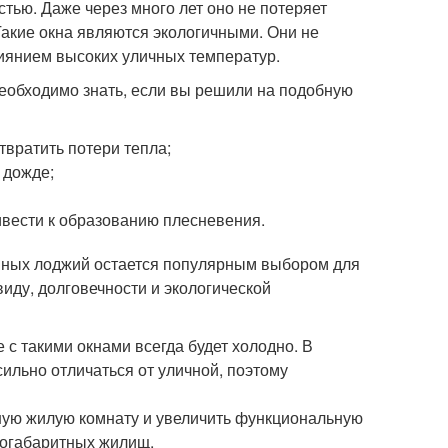
тью. Даже через много лет оно не потеряет
Такие окна являются экологичными. Они не
иянием высоких уличных температур.
необходимо знать, если вы решили на подобную
вратить потери тепла;
 дожде;
ивести к образованию плесневения.
онных лоджий остается популярным выбором для
иду, долговечности и экологической
е с такими окнами всегда будет холодно. В
сильно отличаться от уличной, поэтому
ную жилую комнату и увеличить функциональную
логабаритных жилищ.