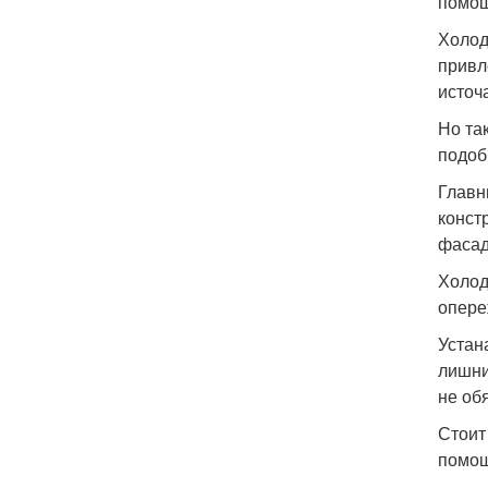
помощ
Холод
привл
источ
Но та
подоб
Главн
конст
фасад
Холод
опере
Устан
лишни
не об
Стоит
помощ