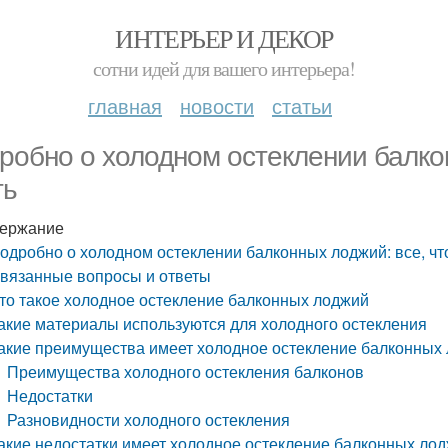
ИНТЕРЬЕР И ДЕКОР
сотни идей для вашего интерьера!
главная
новости
статьи
робно о холодном остеклении балкон
ть
ержание
одробно о холодном остеклении балконных лоджий: все, чт
вязанные вопросы и ответы
то такое холодное остекление балконных лоджий
акие материалы используются для холодного остекления
акие преимущества имеет холодное остекление балконных
Преимущества холодного остекления балконов
Недостатки
Разновидности холодного остекления
акие недостатки имеет холодное остекление балконных ло