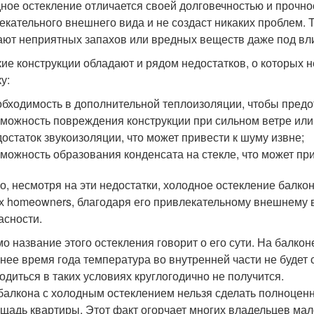
ное остекление отличается своей долговечностью и прочнос
екательного внешнего вида и не создаст никаких проблем. 
ают неприятных запахов или вредных веществ даже под вл
кие конструкции обладают и рядом недостатков, о которых 
у:
бходимость в дополнительной теплоизоляции, чтобы предот
можность повреждения конструкции при сильном ветре или
остаток звукоизоляции, что может привести к шуму извне;
можность образования конденсата на стекле, что может пр
о, несмотря на эти недостатки, холодное остекление балк
х homeowners, благодаря его привлекательному внешнему в
асности.
о название этого остекления говорит о его сути. На балкон
нее время года температура во внутренней части не будет 
одиться в таких условиях круглогодично не получится.
балкона с холодным остеклением нельзя сделать полноцен
щадь квартиры. Этот факт огорчает многих владельцев ма