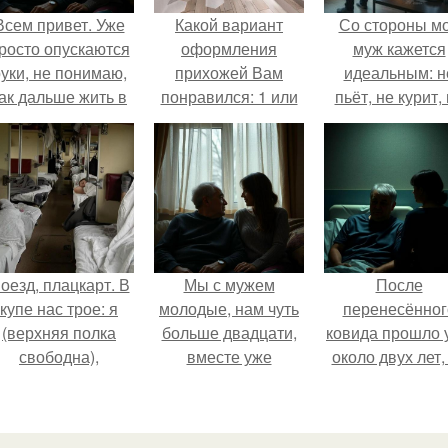
Всем привет. Уже
Какой вариант
Со стороны м
росто опускаются
оформления
муж кажется
уки, не понимаю,
прихожей Вам
идеальным: н
ак дальше жить в
понравился: 1 или
пьёт, не курит,
этой ситуации.
2?
даёт поводов 
ревности, с
ребёнком
справляется
отлично, да 
готовит лучш
многих.
оезд, плацкарт. В
Мы с мужем
После
купе нас трое: я
молодые, нам чуть
перенесённог
(верхняя полка
больше двадцати,
ковида прошло 
свободна),
вместе уже
около двух лет,
напротив -
несколько лет, есть
тот период до 
женщина лет
маленький ребёнок
пор вспоминае
сорока с дочкой
- сыну всего год.
очень чётко.