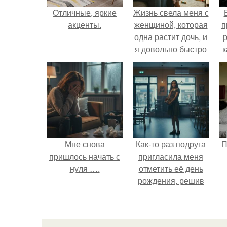
Oтличные, яркие
Жизнь свела меня с
акценты.
женщиной, которая
п
одна растит дочь, и
р
я довольно быстро
к
привязался к ним
обеим.
Мне снова
Как-то раз подруга
П
пришлось начать с
пригласила меня
нуля ….
отметить её день
рождения, решив
собрать гостей в
небольшом кафе.