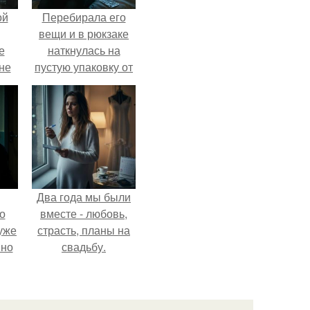
ой
Перебирала его
вещи и в рюкзаке
е
наткнулась на
 не
пустую упаковку от
для
каких-то таблеток.
и
е
Два года мы были
о
вместе - любовь,
уже
страсть, планы на
 но
свадьбу.
сих
тся