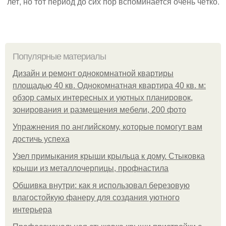
лет, но тот период до сих пор вспоминается очень чётко.
Популярные материалы
Дизайн и ремонт однокомнатной квартиры
площадью 40 кв. Однокомнатная квартира 40 кв. м:
обзор самых интересных и уютных планировок,
зонирования и размещения мебели, 200 фото
Упражнения по английскому, которые помогут вам
достичь успеха
Узел примыкания крыши крыльца к дому. Стыковка
крыши из металлочерпицы, профнастила
Обшивка внутри: как я использовал березовую
влагостойкую фанеру для создания уютного
интерьера