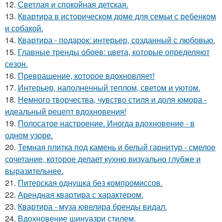
12.
Светлая и спокойная детская.
13.
Квартира в историческом доме для семьи с ребенком
и собакой.
14.
Квартира - подарок: интерьер, созданный с любовью.
15.
Главные тренды обоев: цвета, которые определяют
сезон.
16.
Превращение, которое вдохновляет!
17.
Интерьер, наполненный теплом, светом и уютом.
18.
Немного творчества, чувство стиля и доля юмора -
идеальный рецепт вдохновения!
19.
Полосатое настроение. Иногда вдохновение - в
одном узоре.
20.
Темная плитка под камень и белый гарнитур - смелое
сочетание, которое делает кухню визуально глубже и
выразительнее.
21.
Питерская однушка без компромиссов.
22.
Арендная квартира с характером.
23.
Квартира - муза ювелира бренды видал.
24.
Вдохновение шинуазри стилем.