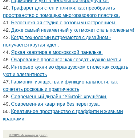
39.
Гармония и уют в небольшой евродвушке.
40.
Трафарет для стен и плитки: как преобразить
пространство с помощью многоразового пластика.
41.
Белоснежная студия с розовым настроением.
42.
Даже самый незаметный угол может стать полезным!
43.
Когда технологии встречаются с дизайном -
получается крутая идея.
44.
Яркая квартира в московской панельке.
45.
Очарование прованса: как создать кухню мечты
46.
Интерьер кухни во французском стиле: как создать
уют и элегантность
47.
Гармония изящества и функциональности: как
сочетать роскошь и практичность
48.
Современный дизайн "Убитой" хрущёвки.
49.
Современная квартира без перегруза.
50.
Креативное пространство с граффити и живыми
красками.
© 2026 Интерьер и декор