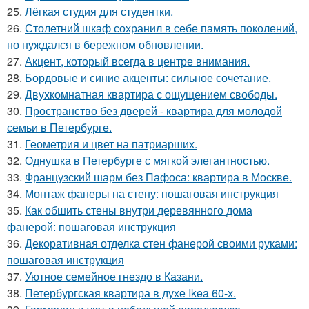
25.
Лёгкая студия для студентки.
26.
Столетний шкаф сохранил в себе память поколений,
но нуждался в бережном обновлении.
27.
Акцент, который всегда в центре внимания.
28.
Бордовые и синие акценты: сильное сочетание.
29.
Двухкомнатная квартира с ощущением свободы.
30.
Пространство без дверей - квартира для молодой
семьи в Петербурге.
31.
Геометрия и цвет на патриарших.
32.
Однушка в Петербурге с мягкой элегантностью.
33.
Французский шарм без Пафоса: квартира в Москве.
34.
Монтаж фанеры на стену: пошаговая инструкция
35.
Как обшить стены внутри деревянного дома
фанерой: пошаговая инструкция
36.
Декоративная отделка стен фанерой своими руками:
пошаговая инструкция
37.
Уютное семейное гнездо в Казани.
38.
Петербургская квартира в духе Ikea 60-х.