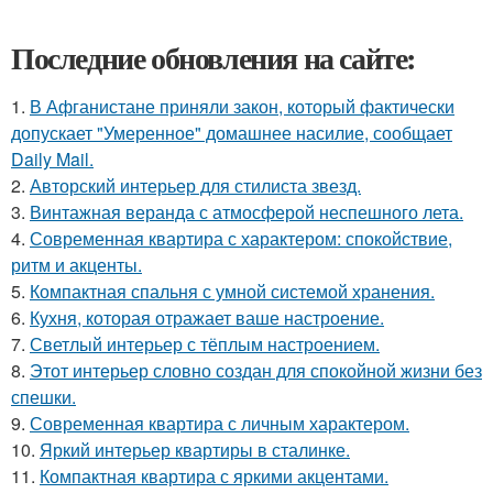
Последние обновления на сайте:
1.
В Афганистане приняли закон, который фактически
допускает "Умеренное" домашнее насилие, сообщает
Daily Mail.
2.
Авторский интерьер для стилиста звезд.
3.
Винтажная веранда с атмосферой неспешного лета.
4.
Современная квартира с характером: спокойствие,
ритм и акценты.
5.
Компактная спальня с умной системой хранения.
6.
Кухня, которая отражает ваше настроение.
7.
Светлый интерьер с тёплым настроением.
8.
Этот интерьер словно создан для спокойной жизни без
спешки.
9.
Современная квартира с личным характером.
10.
Яркий интерьер квартиры в сталинке.
11.
Компактная квартира с яркими акцентами.