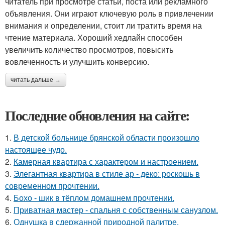
читатель при просмотре статьи, поста или рекламного
объявления. Они играют ключевую роль в привлечении
внимания и определении, стоит ли тратить время на
чтение материала. Хороший хедлайн способен
увеличить количество просмотров, повысить
вовлеченность и улучшить конверсию.
читать дальше →
Последние обновления на сайте:
1.
В детской больнице брянской области произошло
настоящее чудо.
2.
Камерная квартира с характером и настроением.
3.
Элегантная квартира в стиле ар - деко: роскошь в
современном прочтении.
4.
Бохо - шик в тёплом домашнем прочтении.
5.
Приватная мастер - спальня с собственным санузлом.
6.
Однушка в сдержанной природной палитре.