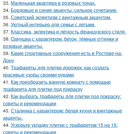
33.
Маленькая квартира в розовых тонах.
34.
Бордовые и синие акценты: сильное сочетание.
35.
Советский эклектизм с винтажным акцентом.
36.
Уютный интерьер для семьи с детьми.
37.
Классика, эклектика и лёгкость французского стиля.
38.
Однушка с характером: бетон, тёмные оттенки и
розовые акценты.
39.
Какие спортивные сооружения есть в Ростове-на-
Дону
40.
Трафареты для плитки дорожек: как создать
красивые узоры своими руками
41.
Как преобразить ванную комнату с помощью
трафарета для плитки под покраску
42.
Как выбрать трафареты для плитки под покраску:
советы и рекомендации
43.
Сталинка с характером: белая кухня и винтажные
акценты.
44.
Ускорьте укладку плитки с трафаретом 15 на 15:
советы и рекомендации