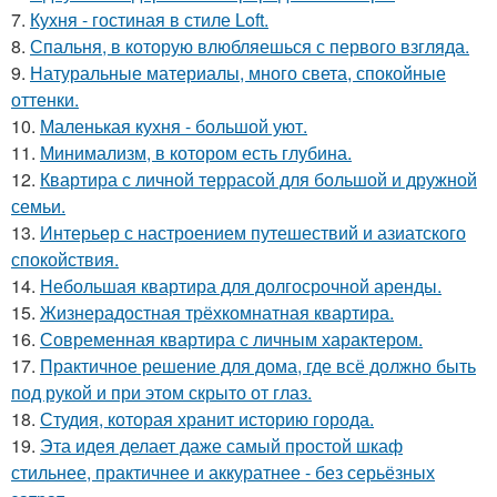
7.
Кухня - гостиная в стиле Loft.
8.
Спальня, в которую влюбляешься с первого взгляда.
9.
Натуральные материалы, много света, спокойные
оттенки.
10.
Маленькая кухня - большой уют.
11.
Минимализм, в котором есть глубина.
12.
Квартира с личной террасой для большой и дружной
семьи.
13.
Интерьер с настроением путешествий и азиатского
спокойствия.
14.
Небольшая квартира для долгосрочной аренды.
15.
Жизнерадостная трёхкомнатная квартира.
16.
Современная квартира с личным характером.
17.
Практичное решение для дома, где всё должно быть
под рукой и при этом скрыто от глаз.
18.
Студия, которая хранит историю города.
19.
Эта идея делает даже самый простой шкаф
стильнее, практичнее и аккуратнее - без серьёзных