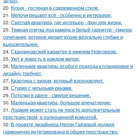
затрат.
20.
Кухня - гостиная в современном стиле.
21.
Мелочи решают всё - особенно в интерьере.
22.
Светлая квартира, где интерьер - фон для жизни.
23.
Темная плитка под камень и белый гарнитур - смелое
сочетание, которое делает кухню визуально глубже и
выразительнее.
24.
Скандинавский характер в нижнем Новгороде.
25.
Уют и яркость в каждом метре.
26.
Маленькие квартиры особого подхода к планировке и
дизайну требуют.
27.
Квартира с видом, который вдохновляет.
28.
Студия с четырьмя окнами.
29.
Потолки в цвете - смелое решение.
30.
Маленькая квартира, большое впечатление.
31.
Лоджия может стать не просто дополнительным
пространством, а полноценной комнатой.
32.
В проекте дизайнера Нелли Гаязовой лоджия
гармонично интегрирована в общее пространство.