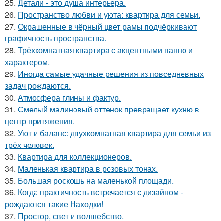
25.
Детали - это душа интерьера.
26.
Пространство любви и уюта: квартира для семьи.
27.
Окрашенные в чёрный цвет рамы подчёркивают
графичность пространства.
28.
Трёхкомнатная квартира с акцентными панно и
характером.
29.
Иногда самые удачные решения из повседневных
задач рождаются.
30.
Атмосфера глины и фактур.
31.
Смелый малиновый оттенок превращает кухню в
центр притяжения.
32.
Уют и баланс: двухкомнатная квартира для семьи из
трёх человек.
33.
Квартира для коллекционеров.
34.
Маленькая квартира в розовых тонах.
35.
Большая роскошь на маленькой площади.
36.
Когда практичность встречается с дизайном -
рождаются такие Находки!
37.
Простор, свет и волшебство.