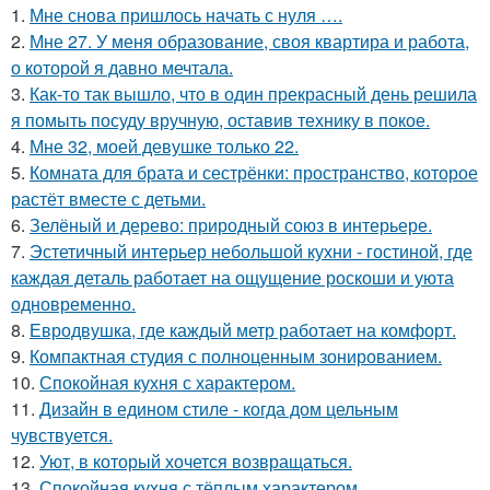
1.
Мне снова пришлось начать с нуля ….
2.
Мне 27. У меня образование, своя квартира и работа,
о которой я давно мечтала.
3.
Как-то так вышло, что в один прекрасный день решила
я помыть посуду вручную, оставив технику в покое.
4.
Мне 32, моей девушке только 22.
5.
Комната для брата и сестрёнки: пространство, которое
растёт вместе с детьми.
6.
Зелёный и дерево: природный союз в интерьере.
7.
Эстетичный интерьер небольшой кухни - гостиной, где
каждая деталь работает на ощущение роскоши и уюта
одновременно.
8.
Евродвушка, где каждый метр работает на комфорт.
9.
Компактная студия с полноценным зонированием.
10.
Спокойная кухня с характером.
11.
Дизайн в едином стиле - когда дом цельным
чувствуется.
12.
Уют, в который хочется возвращаться.
13.
Спокойная кухня с тёплым характером.