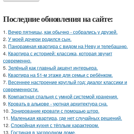
Последние обновления на сайте:
1.
Вечер пятницы, как обычно - собрались у друзей.
2.
У моей дочери родился сын.
3.
Панорамная квартира с видом на Неву и телебашню.
4.
Квартира с историей: классика, которая звучит
современно.
5.
Зелёный как главный акцент интерьера.
6.
Квартира на 51-м этаже для семьи с ребёнком.
7.
Весеннее настроение круглый год: диалог классики и
современности.
8.
Компактная спальня с умной системой хранения.
9.
Кровать в алькове - уютная архитектура сна.
10.
Зонирование кровати с помощью штор.
11.
Маленькая квартира, где нет случайных решений.
12.
Спокойная кухня с тёплым характером.
13.
Гостиная в загородном доме.