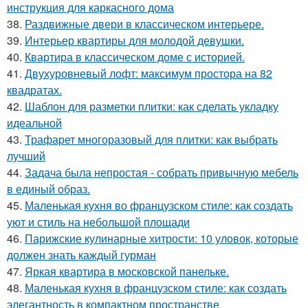
инструкция для каркасного дома
38.
Раздвижные двери в классическом интерьере.
39.
Интерьер квартиры для молодой девушки.
40.
Квартира в классическом доме с историей.
41.
Двухуровневый лофт: максимум простора на 82
квадратах.
42.
Шаблон для разметки плитки: как сделать укладку
идеальной
43.
Трафарет многоразовый для плитки: как выбрать
лучший
44.
Задача была непростая - собрать привычную мебель
в единый образ.
45.
Маленькая кухня во французском стиле: как создать
уют и стиль на небольшой площади
46.
Парижские кулинарные хитрости: 10 уловок, которые
должен знать каждый гурман
47.
Яркая квартира в московской панельке.
48.
Маленькая кухня в французском стиле: как создать
элегантность в компактном пространстве