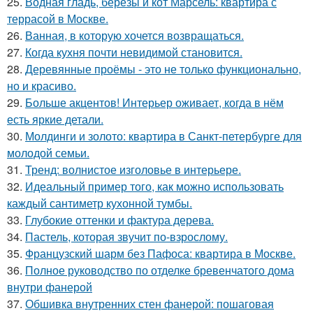
25.
Водная гладь, березы и кот Марсель: квартира с
террасой в Москве.
26.
Ванная, в которую хочется возвращаться.
27.
Когда кухня почти невидимой становится.
28.
Деревянные проёмы - это не только функционально,
но и красиво.
29.
Больше акцентов! Интерьер оживает, когда в нём
есть яркие детали.
30.
Молдинги и золото: квартира в Санкт-петербурге для
молодой семьи.
31.
Тренд: волнистое изголовье в интерьере.
32.
Идеальный пример того, как можно использовать
каждый сантиметр кухонной тумбы.
33.
Глубокие оттенки и фактура дерева.
34.
Пастель, которая звучит по-взрослому.
35.
Французский шарм без Пафоса: квартира в Москве.
36.
Полное руководство по отделке бревенчатого дома
внутри фанерой
37.
Обшивка внутренних стен фанерой: пошаговая