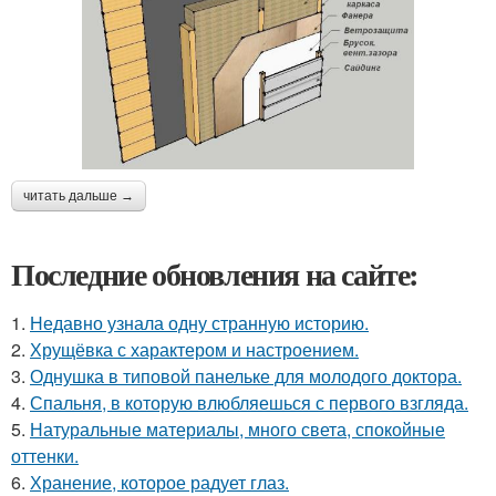
читать дальше →
Последние обновления на сайте:
1.
Недавно узнала одну странную историю.
2.
Хрущёвка с характером и настроением.
3.
Однушка в типовой панельке для молодого доктора.
4.
Спальня, в которую влюбляешься с первого взгляда.
5.
Натуральные материалы, много света, спокойные
оттенки.
6.
Хранение, которое радует глаз.