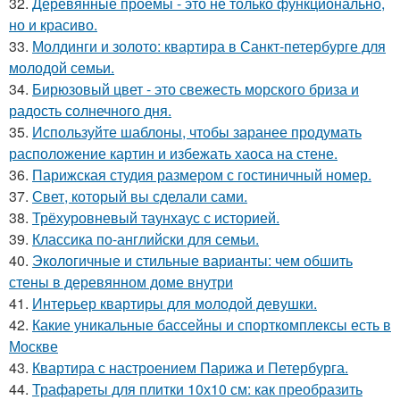
32.
Деревянные проёмы - это не только функционально,
но и красиво.
33.
Молдинги и золото: квартира в Санкт-петербурге для
молодой семьи.
34.
Бирюзовый цвет - это свежесть морского бриза и
радость солнечного дня.
35.
Используйте шаблоны, чтобы заранее продумать
расположение картин и избежать хаоса на стене.
36.
Парижская студия размером с гостиничный номер.
37.
Свет, который вы сделали сами.
38.
Трёхуровневый таунхаус с историей.
39.
Классика по-английски для семьи.
40.
Экологичные и стильные варианты: чем обшить
стены в деревянном доме внутри
41.
Интерьер квартиры для молодой девушки.
42.
Какие уникальные бассейны и спорткомплексы есть в
Москве
43.
Квартира с настроением Парижа и Петербурга.
44.
Трафареты для плитки 10х10 см: как преобразить