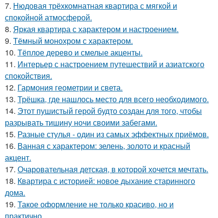
7.
Нюдовая трёхкомнатная квартира с мягкой и
спокойной атмосферой.
8.
Яркая квартира с характером и настроением.
9.
Тёмный монохром с характером.
10.
Тёплое дерево и смелые акценты.
11.
Интерьер с настроением путешествий и азиатского
спокойствия.
12.
Гармония геометрии и света.
13.
Трёшка, где нашлось место для всего необходимого.
14.
Этот пушистый герой будто создан для того, чтобы
разрывать тишину ночи своими забегами.
15.
Разные стулья - один из самых эффектных приёмов.
16.
Ванная с характером: зелень, золото и красный
акцент.
17.
Очаровательная детская, в которой хочется мечтать.
18.
Квартира с историей: новое дыхание старинного
дома.
19.
Такое оформление не только красиво, но и
практично.