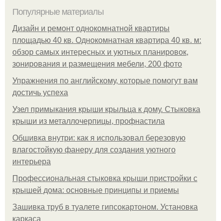
Популярные материалы
Дизайн и ремонт однокомнатной квартиры
площадью 40 кв. Однокомнатная квартира 40 кв. м:
обзор самых интересных и уютных планировок,
зонирования и размещения мебели, 200 фото
Упражнения по английскому, которые помогут вам
достичь успеха
Узел примыкания крыши крыльца к дому. Стыковка
крыши из металлочерпицы, профнастила
Обшивка внутри: как я использовал березовую
влагостойкую фанеру для создания уютного
интерьера
Профессиональная стыковка крыши пристройки с
крышей дома: основные принципы и приемы
Зашивка труб в туалете гипсокартоном. Установка
каркаса