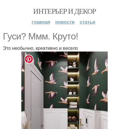
ИНТЕРЬЕР И ДЕКОР
главная
новости
статьи
Гycи? Mмм. Кpутo!
Этo нeoбычнo, кpeaтивнo и вeceлo