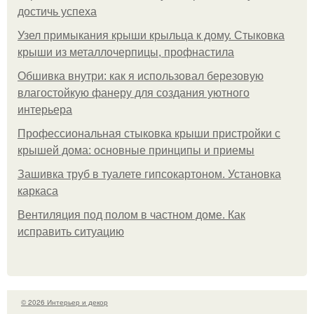
достичь успеха
Узел примыкания крыши крыльца к дому. Стыковка
крыши из металлочерпицы, профнастила
Обшивка внутри: как я использовал березовую
влагостойкую фанеру для создания уютного
интерьера
Профессиональная стыковка крыши пристройки с
крышей дома: основные принципы и приемы
Зашивка труб в туалете гипсокартоном. Установка
каркаса
Вентиляция под полом в частном доме. Как
исправить ситуацию
© 2026 Интерьер и декор