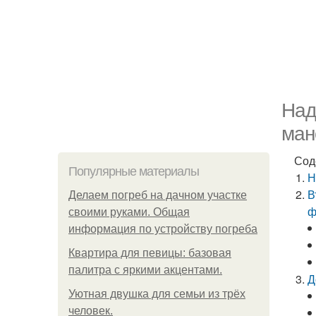
Над
ман
Сод
Популярные материалы
Н
В
Делаем погреб на дачном участке
ф
своими руками. Общая
информация по устройству погреба
Квартира для певицы: базовая
палитра с яркими акцентами.
Д
Уютная двушка для семьи из трёх
человек.