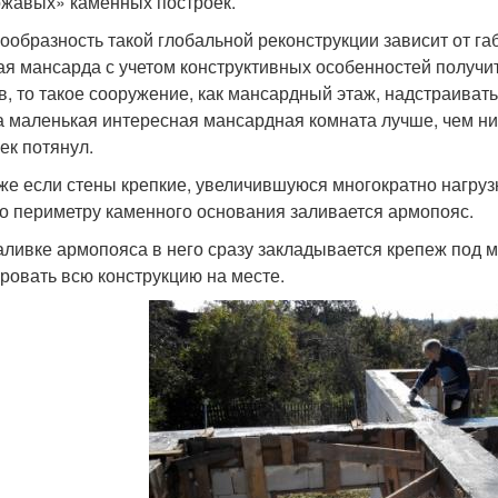
жавых» каменных построек.
ообразность такой глобальной реконструкции зависит от га
ая мансарда с учетом конструктивных особенностей получи
в, то такое сооружение, как мансардный этаж, надстраиват
а маленькая интересная мансардная комната лучше, чем ни
ек потянул.
же если стены крепкие, увеличившуюся многократно нагруз
по периметру каменного основания заливается армопояс.
аливке армопояса в него сразу закладывается крепеж под м
ровать всю конструкцию на месте.