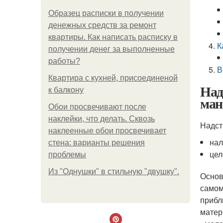
Образец расписки в получении
денежных средств за ремонт
квартиры. Как написать расписку в
К
получении денег за выполненные
работы?
В
Квартира с кухней, присоединеной
Над
к балкону
ман
Обои просвечивают после
наклейки, что делать. Сквозь
Надст
наклеенные обои просвечивает
нал
стена: варианты решения
цел
проблемы
Из "Однушки" в стильную "двушку".
Основ
самом
прибл
матер