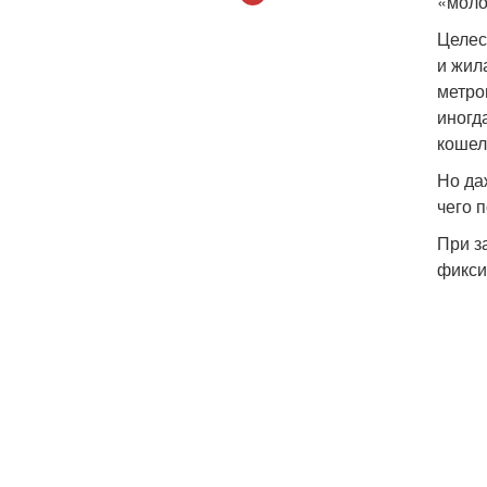
«моло
Целес
и жил
метро
иногд
кошел
Но да
чего 
При з
фикси