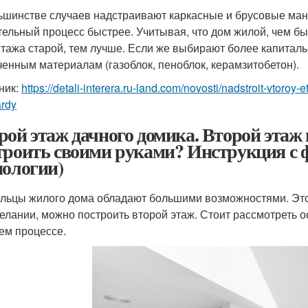
ьшинстве случаев надстраивают каркасные и брусовые манса
тельный процесс быстрее. Учитывая, что дом жилой, чем бы
тажа старой, тем лучше. Если же выбирают более капиталь
ченным материалам (газоблок, пеноблок, керамзитобетон).
ник:
https://detali-interera.ru-land.com/novosti/nadstroit-vtor
rdy
рой этаж дачного домика. Второй этаж 
троить своими руками? Инструкция с 
нологии)
льцы жилого дома обладают большими возможностями. Это 
елании, можно построить второй этаж. Стоит рассмотреть 
ем процессе.