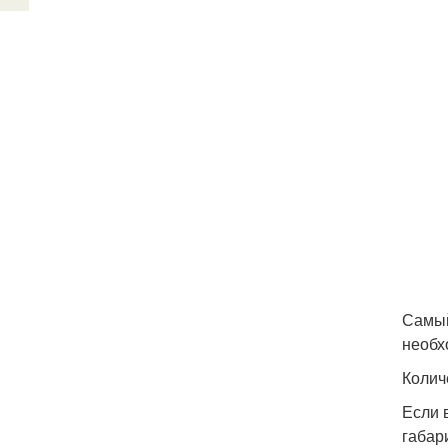
Самый
необх
Колич
Если 
габар