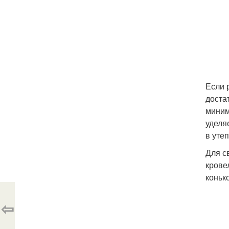
Если 
доста
миним
уделя
в уте
Для с
крове
коньк
⇦