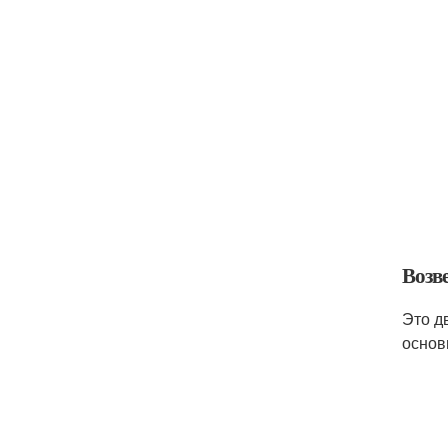
Возв
Это д
основ