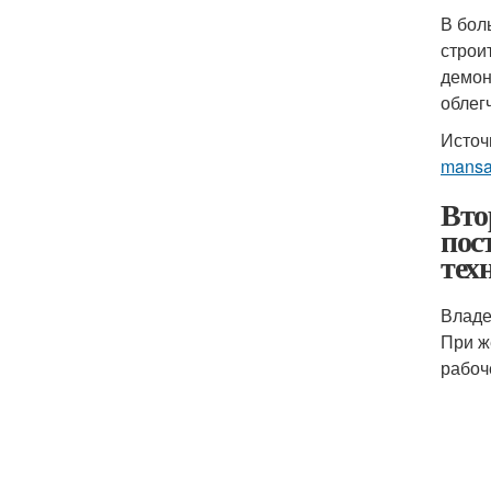
В бол
строи
демон
облег
Источ
mansa
Вто
пос
тех
Владе
При ж
рабоч