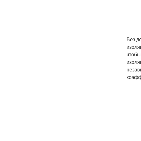
Без д
изоля
чтобы
изоля
незав
коэфф