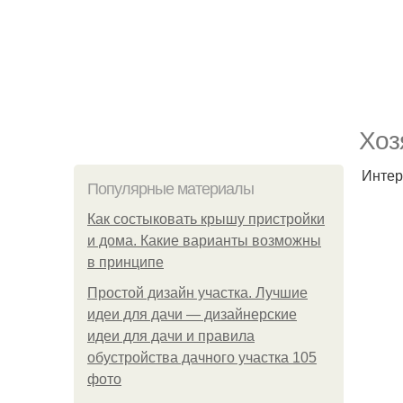
Хоз
Интер
Популярные материалы
Как состыковать крышу пристройки
и дома. Какие варианты возможны
в принципе
Простой дизайн участка. Лучшие
идеи для дачи — дизайнерские
идеи для дачи и правила
обустройства дачного участка 105
фото