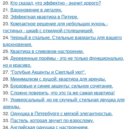
20.
Кто сказал, что эффектно - значит дорого?
21.
Вдохновение в деталях.
22.
Эффектная квартира в Питере.
23.
Компактное решение для небольших кухонь -
гостиных - шкаф с откидной столешницей.
24.
Черный в спальне. Стильные варианты для вашего
вдохновения.
25.
Квартира в сливовом настроении.
26.
Деревянные проёмы - это не только функционально,
но и красиво.
27.
"Голубые Акценты и Светлый уют".
28.
Минимализм с душой: квартира для аренды.
29.
Бордовые и синие акценты: сильное сочетание.
30.
Сложно поверить, что это та же самая квартира!
31.
Универсальный, но не скучный: стильная двушка для
аренды.
32.
Однушка в Петербурге с мягкой элегантностью.
33.
Пастель, которая звучит по-взрослому.
34.
Английская однушка с настроением.