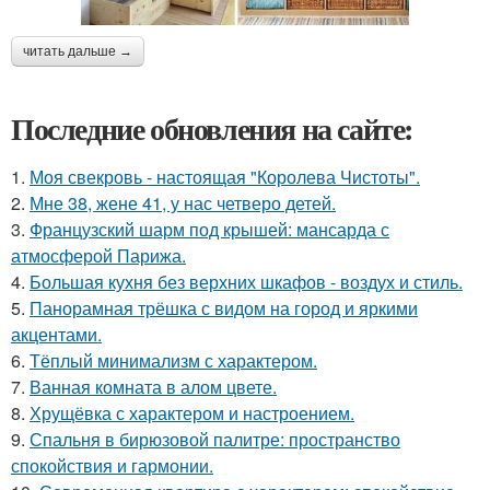
читать дальше →
Последние обновления на сайте:
1.
Моя свекровь - настоящая "Королева Чистоты".
2.
Мне 38, жене 41, у нас четверо детей.
3.
Французский шарм под крышей: мансарда с
атмосферой Парижа.
4.
Большая кухня без верхних шкафов - воздух и стиль.
5.
Панорамная трёшка с видом на город и яркими
акцентами.
6.
Тёплый минимализм с характером.
7.
Ванная комната в алом цвете.
8.
Хрущёвка с характером и настроением.
9.
Спальня в бирюзовой палитре: пространство
спокойствия и гармонии.