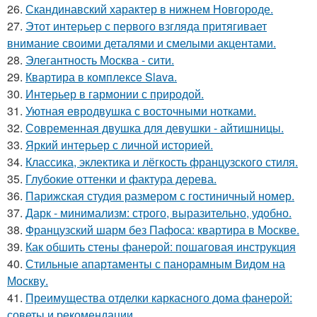
26.
Скандинавский характер в нижнем Новгороде.
27.
Этот интерьер с первого взгляда притягивает
внимание своими деталями и смелыми акцентами.
28.
Элегантность Москва - сити.
29.
Квартира в комплексе Slava.
30.
Интерьер в гармонии с природой.
31.
Уютная евродвушка с восточными нотками.
32.
Современная двушка для девушки - айтишницы.
33.
Яркий интерьер с личной историей.
34.
Классика, эклектика и лёгкость французского стиля.
35.
Глубокие оттенки и фактура дерева.
36.
Парижская студия размером с гостиничный номер.
37.
Дарк - минимализм: строго, выразительно, удобно.
38.
Французский шарм без Пафоса: квартира в Москве.
39.
Как обшить стены фанерой: пошаговая инструкция
40.
Стильные апартаменты с панорамным Видом на
Москву.
41.
Преимущества отделки каркасного дома фанерой:
советы и рекомендации