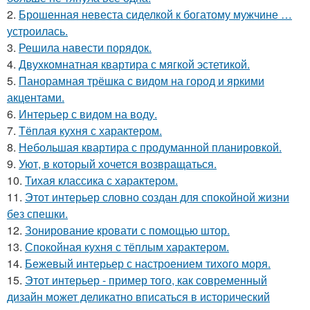
2.
Брошенная невеста сиделкой к богатому мужчине …
устроилась.
3.
Решила навести порядок.
4.
Двухкомнатная квартира с мягкой эстетикой.
5.
Панорамная трёшка с видом на город и яркими
акцентами.
6.
Интерьер с видом на воду.
7.
Тёплая кухня с характером.
8.
Небольшая квартира с продуманной планировкой.
9.
Уют, в который хочется возвращаться.
10.
Тихая классика с характером.
11.
Этот интерьер словно создан для спокойной жизни
без спешки.
12.
Зонирование кровати с помощью штор.
13.
Спокойная кухня с тёплым характером.
14.
Бежевый интерьер с настроением тихого моря.
15.
Этот интерьер - пример того, как современный
дизайн может деликатно вписаться в исторический