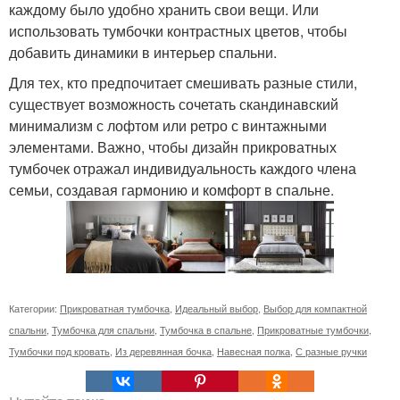
каждому было удобно хранить свои вещи. Или
использовать тумбочки контрастных цветов, чтобы
добавить динамики в интерьер спальни.
Для тех, кто предпочитает смешивать разные стили,
существует возможность сочетать скандинавский
минимализм с лофтом или ретро с винтажными
элементами. Важно, чтобы дизайн прикроватных
тумбочек отражал индивидуальность каждого члена
семьи, создавая гармонию и комфорт в спальне.
Категории:
Прикроватная тумбочка
,
Идеальный выбор
,
Выбор для компактной
спальни
,
Тумбочка для спальни
,
Тумбочка в спальне
,
Прикроватные тумбочки
,
Тумбочки под кровать
,
Из деревянная бочка
,
Навесная полка
,
С разные ручки