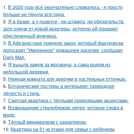
1.
В 2020 году всё окончательно сломалось - я просто
больше не тянула всё одна.
2.
Я в браке, а у подруги - ни штампа, ни обязательств,
зато ключи от новой квартиры, которую ей подарил
обеспеченный мужчина.
3.
В Афганистане приняли закон, который фактически
допускает "Умеренное" домашнее насилие, сообщает
Daily Mail.
4.
Я вышла замуж за москвича, а сама родом из
небольшой деревни.
5.
Нежная комната для девочки в пастельных оттенках.
6.
Ботанические постеры в интерьере: природная
лёгкость и стиль.
7.
Светлая квартира с тёплыми природными акцентами.
8.
Возвращение стеклоблоков: ретро, которое снова в
моде.
9.
Тёплый минимализм с характером.
10.
Квартира на 51-м этаже для семьи с ребёнком.