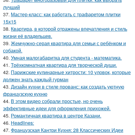
лучший
37.
Мастер-класс: как работать с трафаретом плитки
15х15
38.
Квартира, в которой отражены впечатления и стиль
жизни её владельцев.
39.
Жемчужно-серая квартира для семьи с ребёнком и
собакой.
40.
Умная малогабаритка для студента - математика.
41.
Трёхкомнатная квартира для творческой души.
42.
Парижские кулинарные хитрости: 10 уловок, которые
должен знать каждый гурман
43.
Дизайн кухни в стиле прованс: как создать уютную
французскую кухню
44.
В этом видео собрали простые, но очень
эффективные идеи для оформления прихожей.
45.
Романтичная квартира в центре Казани.
46.
Headlines:
47.
Французская Кантри Кухня: 28 Классических Идеи