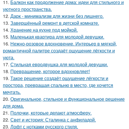
11.
Балкон как продолжение дома: идеи для стильного и
уютного пространства.
12.
Дарк - минимализм для жизни без лишнего.
13.
Завершённый ремонт в детской комнате.
14.
Хранение на кухне под мойкой.
15.
Маленькая квартира для молодой девушки.
16.
Нежно-розовое вдохновение. Интерьер в мягкой,
романтичной палитре создаёт ощущение лёгкости и
уюта.
17.
Стильная евродвушка для молодой девушки.
18.
Превращение, которое вдохновляет!
19.
Такое решение создаёт ощущение лёгкости и
простора, превращая спальню в место, где хочется
мечтать.
20.
Оригинальное, стильное и функциональное решение
для дома.
21.
Полочки, которые делают атмосферу.
22.
Свет и история: Сталинка с анфиладой.
23.
Лофт с нотками русского стиля.